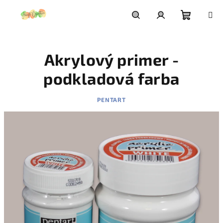
Prejsť
na
obsah
Nákupn
Hľadať
Prihlásenie
Akrylový primer -
košík
podkladová farba
PENTART