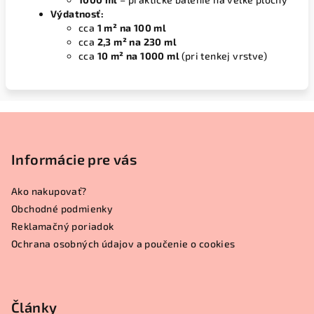
Výdatnosť:
cca
1 m² na 100 ml
cca
2,3 m² na 230 ml
cca
10 m² na 1000 ml
(pri tenkej vrstve)
Z
á
p
Informácie pre vás
ä
Ako nakupovať?
t
Obchodné podmienky
i
Reklamačný poriadok
e
Ochrana osobných údajov a poučenie o cookies
Články