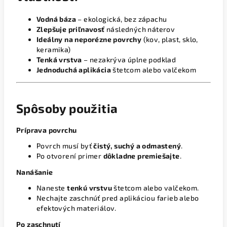
Vodná báza
– ekologická, bez zápachu
Zlepšuje priľnavosť
následných náterov
Ideálny na neporézne povrchy
(kov, plast, sklo,
keramika)
Tenká vrstva
– nezakrýva úplne podklad
Jednoduchá aplikácia
štetcom alebo valčekom
Spôsoby použitia
Príprava povrchu
Povrch musí byť
čistý, suchý a odmastený
.
Po otvorení primer
dôkladne premiešajte
.
Nanášanie
Naneste
tenkú vrstvu
štetcom alebo valčekom.
Nechajte zaschnúť pred aplikáciou farieb alebo
efektových materiálov.
Po zaschnutí