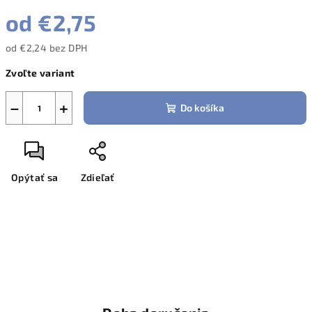
od
€2,75
od
€2,24
bez DPH
Jednotková
Zvoľte variant
cena:
−
+
Do košíka
Opýtať sa
Zdieľať