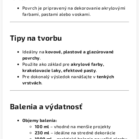
Povrch je pripravený na dekorovanie akrylovými
farbami, pastami alebo voskami.
Tipy na tvorbu
Ideálny na
kovové, plastové a glazúrované
povrchy
.
Použite ako základ pre
akrylové farby,
krakelovacie laky, efektové pasty
.
Pre dokonalý výsledok nanášajte v
tenkých
vrstvách
.
Balenia a výdatnosť
Objemy balenia:
100 ml
– vhodné na menšie projekty
230 ml
– ideálne na stredné dekorácie
1000 ml
– praktické balenie na veľké plochy