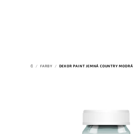
Prejsť
na
obsah
/
FARBY
/
DEKOR PAINT JEMNÁ COUNTRY MODRÁ
DOMOV