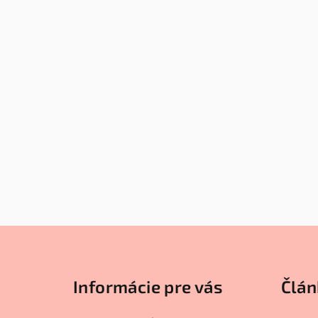
Z
á
Informácie pre vás
Člán
p