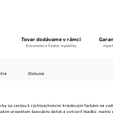
Tovar dodávame v rámci
Garan
Slovenskej a Českej republiky
nepo
tre
Diskusia
rby sú cestou k rýchloschnúcim kriedovým farbám na vodn
šim projektom špeciálny dotyk a vytvoriť hladký, matný p