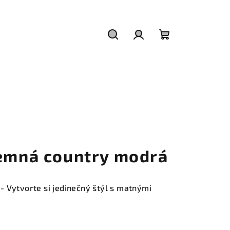
Hľadať
Prihlásenie
Nákupný
košík
jemná country modrá
 Vytvorte si jedinečný štýl s matnými