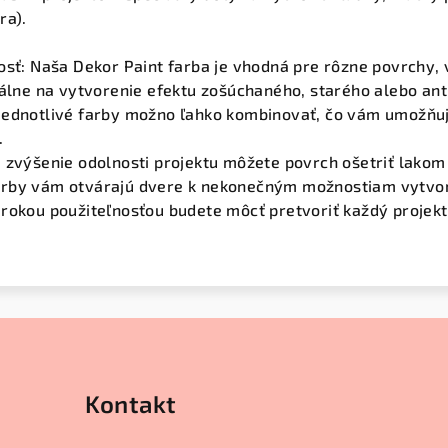
ra).
osť: Naša Dekor Paint farba je vhodná pre rôzne povrchy,
eálne na vytvorenie efektu zošúchaného, starého alebo an
Jednotlivé farby možno ľahko kombinovať, čo vám umožňu
.
 zvýšenie odolnosti projektu môžete povrch ošetriť lakom
rby vám otvárajú dvere k nekonečným možnostiam vytvoriť 
rokou použiteľnosťou budete môcť pretvoriť každý projekt
Kontakt