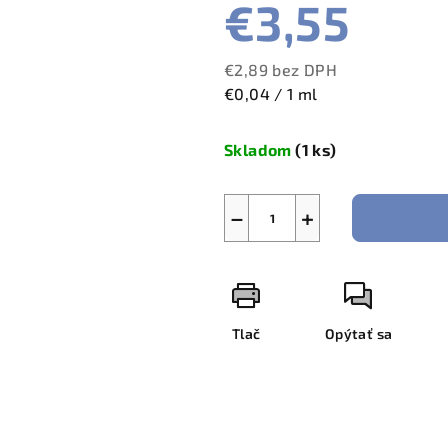
€3,55
€2,89 bez DPH
Jednotková
€0,04 / 1 ml
cena:
Skladom
(1 ks)
−
+
Tlač
Opýtať sa