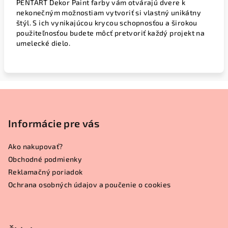
PENTART Dekor Paint farby vám otvárajú dvere k
nekonečným možnostiam vytvoriť si vlastný unikátny
štýl. S ich vynikajúcou krycou schopnosťou a širokou
použiteľnosťou budete môcť pretvoriť každý projekt na
umelecké dielo.
Z
á
p
Informácie pre vás
ä
Ako nakupovať?
t
Obchodné podmienky
i
Reklamačný poriadok
e
Ochrana osobných údajov a poučenie o cookies