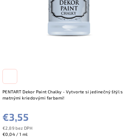
PENTART Dekor Paint Chalky - Vytvorte si jedinečný štýl s
matnými kriedovými farbami!
€3,55
€2,89 bez DPH
Jednotková
€0,04 / 1 ml