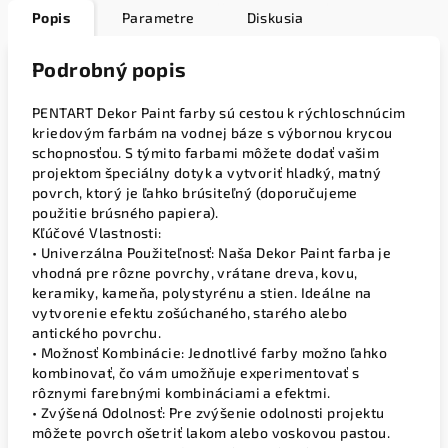
Popis
Parametre
Diskusia
Podrobný popis
PENTART Dekor Paint farby sú cestou k rýchloschnúcim
kriedovým farbám na vodnej báze s výbornou krycou
schopnosťou. S týmito farbami môžete dodať vašim
projektom špeciálny dotyk a vytvoriť hladký, matný
povrch, ktorý je ľahko brúsiteľný (doporučujeme
použitie brúsného papiera).
Kľúčové Vlastnosti:
• Univerzálna Použiteľnosť: Naša Dekor Paint farba je
vhodná pre rôzne povrchy, vrátane dreva, kovu,
keramiky, kameňa, polystyrénu a stien. Ideálne na
vytvorenie efektu zošúchaného, starého alebo
antického povrchu.
• Možnosť Kombinácie: Jednotlivé farby možno ľahko
kombinovať, čo vám umožňuje experimentovať s
rôznymi farebnými kombináciami a efektmi.
• Zvýšená Odolnosť: Pre zvýšenie odolnosti projektu
môžete povrch ošetriť lakom alebo voskovou pastou.