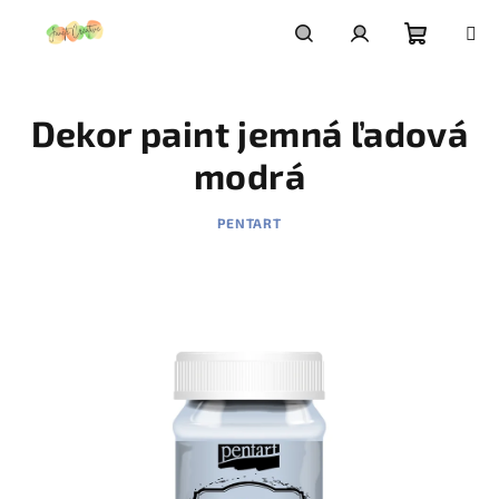
Prejsť
na
obsah
Nákupn
Hľadať
Prihlásenie
Dekor paint jemná ľadová
košík
modrá
PENTART