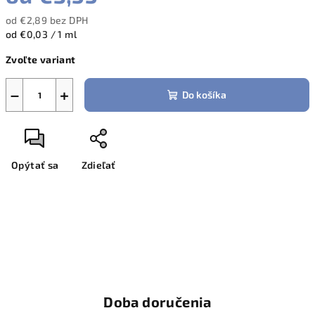
od
€2,89
bez DPH
Jednotková
od €0,03 / 1 ml
cena:
Zvoľte variant
−
+
Do košíka
Opýtať sa
Zdieľať
Doba doručenia