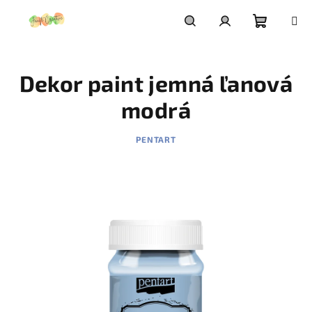
Prejsť
na
obsah
Nákupn
Hľadať
Prihlásenie
Dekor paint jemná ľanová
košík
modrá
PENTART