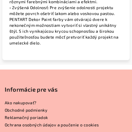
rôznymi farebnými kombináciami a efektmi.
• Zvýšená Odolnosť: Pre zvýšenie odolnosti projektu
môžete povrch ošetriť lakom alebo voskovou pastou.
PENTART Dekor Paint farby vám otvárajú dvere k
nekonečným možnostiam vytvoriť si vlastný unikátny
štýl. S ich vynikajúcou krycou schopnosťou a širokou
použiteľnosťou budete môcť pretvoriť každý projekt na
umelecké dielo.
Z
á
p
Informácie pre vás
ä
Ako nakupovať?
t
Obchodné podmienky
i
Reklamačný poriadok
e
Ochrana osobných údajov a poučenie o cookies