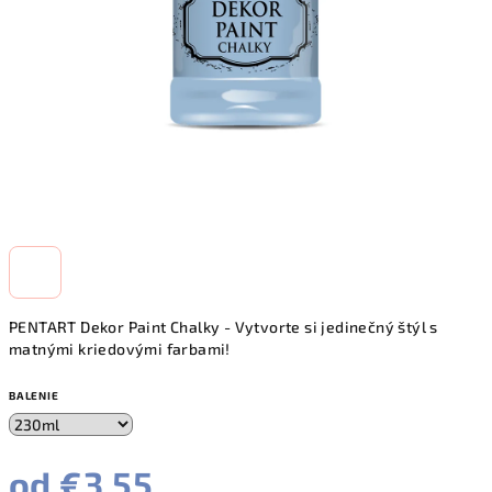
PENTART Dekor Paint Chalky - Vytvorte si jedinečný štýl s
matnými kriedovými farbami!
BALENIE
od
€3,55