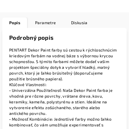
Popis
Parametre
Diskusia
Podrobný popis
PENTART Dekor Paint farby sú cestou k rýchloschnúcim
kriedovým farbám na vodnej báze s výbornou krycou
schopnosťou. S týmito farbami môžete dodať vašim
projektom špeciálny dotyk a vytvoriť hladký, matný
povrch, ktorý je ľahko brúsiteľný (doporučujeme
použitie brúsného papiera).
Kľúčové Vlastnosti:
• Univerzálna Použiteľnosť: Naša Dekor Paint farba je
vhodná pre rôzne povrchy, vrátane dreva, kovu,
keramiky, kameňa, polystyrénu a stien. Ideálne na
vytvorenie efektu zošúchaného, starého alebo
antického povrchu.
• Možnosť Kombinácie: Jednotlivé farby možno ľahko
kombinovať, čo vám umožňuje experimentovať s