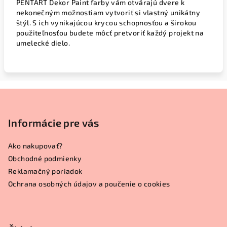
PENTART Dekor Paint farby vám otvárajú dvere k
nekonečným možnostiam vytvoriť si vlastný unikátny
štýl. S ich vynikajúcou krycou schopnosťou a širokou
použiteľnosťou budete môcť pretvoriť každý projekt na
umelecké dielo.
Z
á
p
Informácie pre vás
ä
Ako nakupovať?
t
Obchodné podmienky
i
Reklamačný poriadok
e
Ochrana osobných údajov a poučenie o cookies