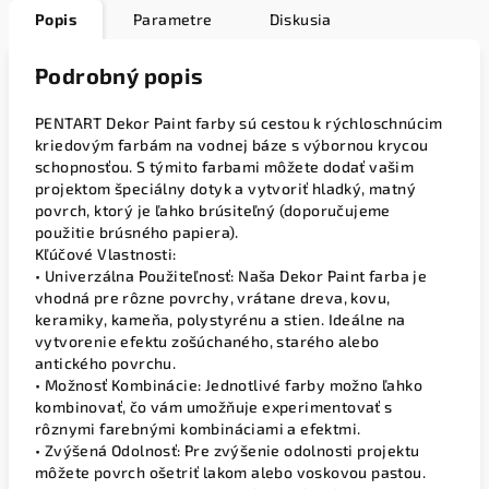
Popis
Parametre
Diskusia
Podrobný popis
PENTART Dekor Paint farby sú cestou k rýchloschnúcim
kriedovým farbám na vodnej báze s výbornou krycou
schopnosťou. S týmito farbami môžete dodať vašim
projektom špeciálny dotyk a vytvoriť hladký, matný
povrch, ktorý je ľahko brúsiteľný (doporučujeme
použitie brúsného papiera).
Kľúčové Vlastnosti:
• Univerzálna Použiteľnosť: Naša Dekor Paint farba je
vhodná pre rôzne povrchy, vrátane dreva, kovu,
keramiky, kameňa, polystyrénu a stien. Ideálne na
vytvorenie efektu zošúchaného, starého alebo
antického povrchu.
• Možnosť Kombinácie: Jednotlivé farby možno ľahko
kombinovať, čo vám umožňuje experimentovať s
rôznymi farebnými kombináciami a efektmi.
• Zvýšená Odolnosť: Pre zvýšenie odolnosti projektu
môžete povrch ošetriť lakom alebo voskovou pastou.