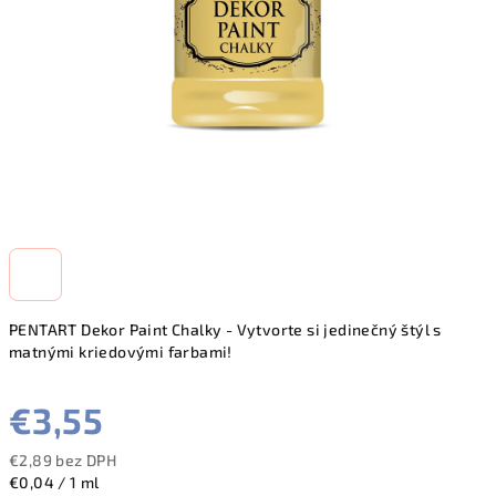
PENTART Dekor Paint Chalky - Vytvorte si jedinečný štýl s
matnými kriedovými farbami!
€3,55
€2,89 bez DPH
Jednotková
€0,04 / 1 ml