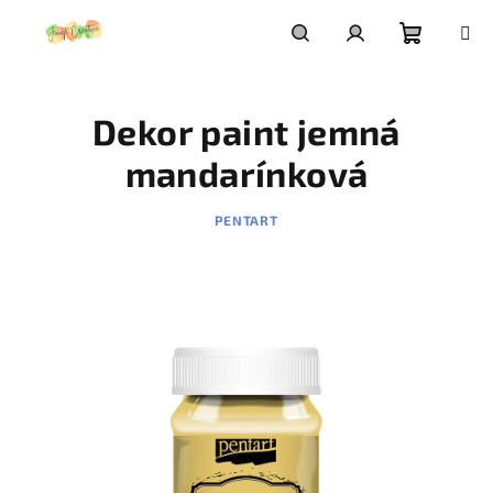
Prejsť
na
obsah
Nákupn
Hľadať
Prihlásenie
Dekor paint jemná
košík
mandarínková
PENTART