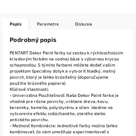
Popis
Parametre
Diskusia
Podrobný popis
PENTART Dekor Paint farby sú cestou k rýchloschnúcim
kriedovým farbám na vodnej báze s výbornou krycou
schopnosťou. S týmito farbami môžete dodať vašim
projektom špeciálny dotyk a vytvoriť hladký, matný
povrch, ktorý je ľahko brúsiteľný (doporučujeme
použitie brúsného papiera).
Kľúčové Vlastnosti:
• Univerzálna Použiteľnosť: Naša Dekor Paint farba je
vhodná pre rôzne povrchy, vrátane dreva, kovu,
keramiky, kameňa, polystyrénu a stien. Ideálne na
vytvorenie efektu zošúchaného, starého alebo
antického povrchu.
• Možnosť Kombinácie: Jednotlivé farby možno ľahko
kombinovať, čo vám umožňuje experimentovať s