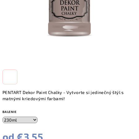
PENTART Dekor Paint Chalky - Vytvorte si jedinečný štýl s
matnými kriedovými farbami!
BALENIE
od
€3,55