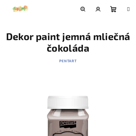
Prejsť
na
obsah
Nákupn
Hľadať
Prihlásenie
Dekor paint jemná mliečná
košík
čokoláda
PENTART