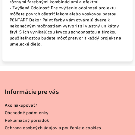
rôznymi farebnými kombináciami a efektmi.
• Zvýšená Odolnosť: Pre zvýšenie odolnosti projektu
môžete povrch ošetriť lakom alebo voskovou pastou.
PENTART Dekor Paint farby vám otvárajú dvere k
nekonečným možnostiam vytvoriť si vlastný unikátny
štýl. S ich vynikajúcou krycou schopnosťou a širokou
použiteľnosťou budete môcť pretvoriť každý projekt na
umelecké dielo.
Z
á
p
Informácie pre vás
ä
Ako nakupovať?
t
Obchodné podmienky
i
Reklamačný poriadok
e
Ochrana osobných údajov a poučenie o cookies