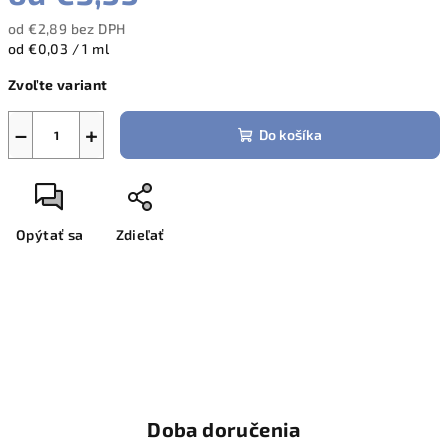
od
€2,89
bez DPH
Jednotková
od €0,03 / 1 ml
cena:
Zvoľte variant
−
+
Do košíka
Opýtať sa
Zdieľať
Doba doručenia