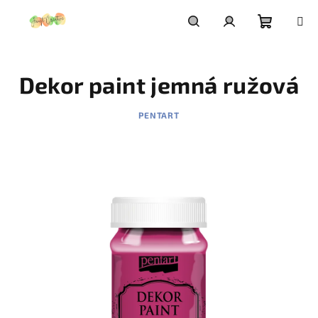
Prejsť
na
obsah
Nákupn
Hľadať
Prihlásenie
Dekor paint jemná ružová
košík
PENTART