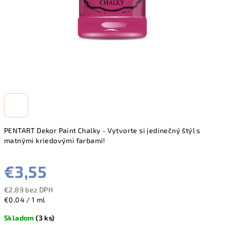
PENTART Dekor Paint Chalky - Vytvorte si jedinečný štýl s
matnými kriedovými farbami!
€3,55
€2,89 bez DPH
Jednotková
€0,04 / 1 ml
cena:
Skladom
(3 ks)