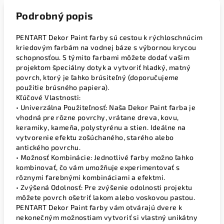
Podrobný popis
PENTART Dekor Paint farby sú cestou k rýchloschnúcim
kriedovým farbám na vodnej báze s výbornou krycou
schopnosťou. S týmito farbami môžete dodať vašim
projektom špeciálny dotyk a vytvoriť hladký, matný
povrch, ktorý je ľahko brúsiteľný (doporučujeme
použitie brúsného papiera).
Kľúčové Vlastnosti:
• Univerzálna Použiteľnosť: Naša Dekor Paint farba je
vhodná pre rôzne povrchy, vrátane dreva, kovu,
keramiky, kameňa, polystyrénu a stien. Ideálne na
vytvorenie efektu zošúchaného, starého alebo
antického povrchu.
• Možnosť Kombinácie: Jednotlivé farby možno ľahko
kombinovať, čo vám umožňuje experimentovať s
rôznymi farebnými kombináciami a efektmi.
• Zvýšená Odolnosť: Pre zvýšenie odolnosti projektu
môžete povrch ošetriť lakom alebo voskovou pastou.
PENTART Dekor Paint farby vám otvárajú dvere k
nekonečným možnostiam vytvoriť si vlastný unikátny