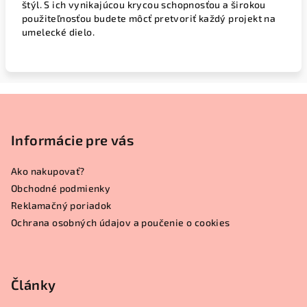
štýl. S ich vynikajúcou krycou schopnosťou a širokou
použiteľnosťou budete môcť pretvoriť každý projekt na
umelecké dielo.
Z
á
p
Informácie pre vás
ä
Ako nakupovať?
t
Obchodné podmienky
i
Reklamačný poriadok
e
Ochrana osobných údajov a poučenie o cookies
Články