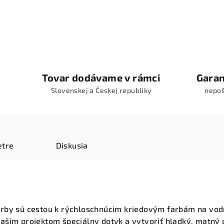
Tovar dodávame v rámci
Garan
Slovenskej a Českej republiky
nepo
tre
Diskusia
rby sú cestou k rýchloschnúcim kriedovým farbám na vodn
šim projektom špeciálny dotyk a vytvoriť hladký, matný p