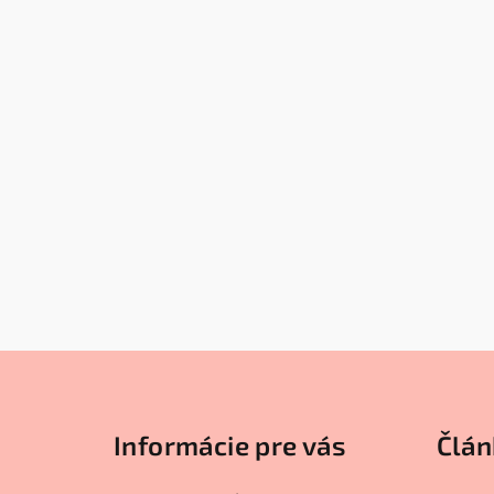
Z
á
Informácie pre vás
Člán
p