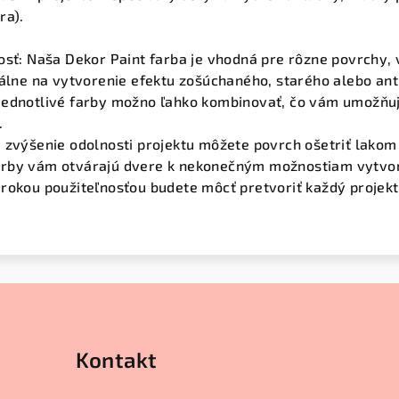
ra).
osť: Naša Dekor Paint farba je vhodná pre rôzne povrchy,
eálne na vytvorenie efektu zošúchaného, starého alebo an
Jednotlivé farby možno ľahko kombinovať, čo vám umožňu
.
 zvýšenie odolnosti projektu môžete povrch ošetriť lakom
rby vám otvárajú dvere k nekonečným možnostiam vytvoriť 
rokou použiteľnosťou budete môcť pretvoriť každý projekt
Kontakt