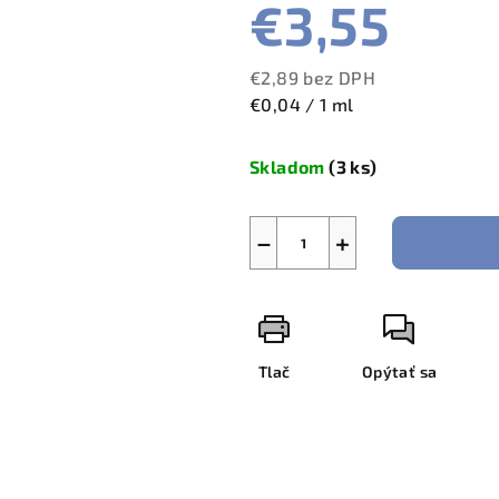
€3,55
€2,89 bez DPH
Jednotková
€0,04 / 1 ml
cena:
Skladom
(3 ks)
−
+
Tlač
Opýtať sa