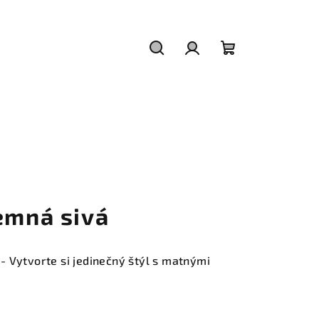
Hľadať
Prihlásenie
Nákupný
košík
emná sivá
 Vytvorte si jedinečný štýl s matnými