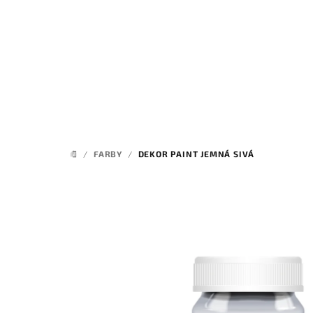
Prejsť
na
obsah
/
FARBY
/
DEKOR PAINT JEMNÁ SIVÁ
DOMOV