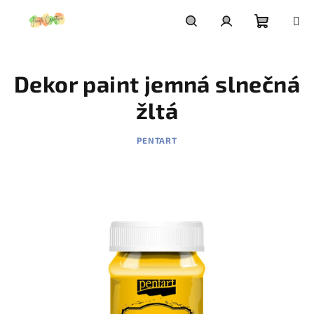
Prejsť
na
obsah
Nákupn
Hľadať
Prihlásenie
Dekor paint jemná slnečná
košík
žltá
PENTART