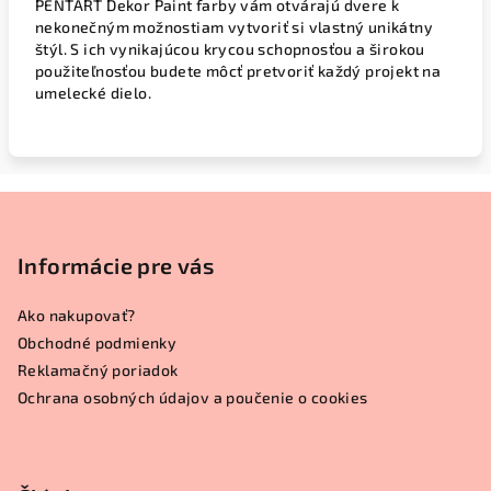
PENTART Dekor Paint farby vám otvárajú dvere k
nekonečným možnostiam vytvoriť si vlastný unikátny
štýl. S ich vynikajúcou krycou schopnosťou a širokou
použiteľnosťou budete môcť pretvoriť každý projekt na
umelecké dielo.
Z
á
p
Informácie pre vás
ä
Ako nakupovať?
t
Obchodné podmienky
i
Reklamačný poriadok
e
Ochrana osobných údajov a poučenie o cookies