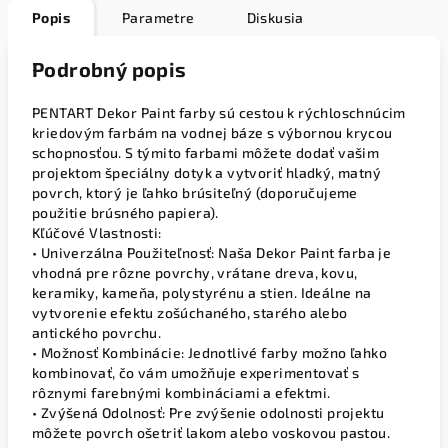
Popis
Parametre
Diskusia
Podrobný popis
PENTART Dekor Paint farby sú cestou k rýchloschnúcim
kriedovým farbám na vodnej báze s výbornou krycou
schopnosťou. S týmito farbami môžete dodať vašim
projektom špeciálny dotyk a vytvoriť hladký, matný
povrch, ktorý je ľahko brúsiteľný (doporučujeme
použitie brúsného papiera).
Kľúčové Vlastnosti:
• Univerzálna Použiteľnosť: Naša Dekor Paint farba je
vhodná pre rôzne povrchy, vrátane dreva, kovu,
keramiky, kameňa, polystyrénu a stien. Ideálne na
vytvorenie efektu zošúchaného, starého alebo
antického povrchu.
• Možnosť Kombinácie: Jednotlivé farby možno ľahko
kombinovať, čo vám umožňuje experimentovať s
rôznymi farebnými kombináciami a efektmi.
• Zvýšená Odolnosť: Pre zvýšenie odolnosti projektu
môžete povrch ošetriť lakom alebo voskovou pastou.