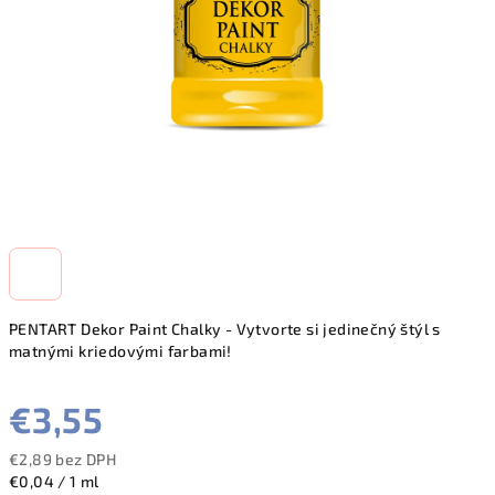
PENTART Dekor Paint Chalky - Vytvorte si jedinečný štýl s
matnými kriedovými farbami!
€3,55
€2,89 bez DPH
Jednotková
€0,04 / 1 ml