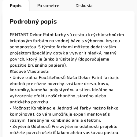
Popis
Parametre
Diskusia
Podrobný popis
PENTART Dekor Paint farby sú cestou k rýchloschnúcim
kriedovým farbám na vodnej báze s výbornou krycou
schopnosťou. S týmito farbami môžete dodať vašim
projektom špeciálny dotyk a vytvoriť hladký, matný
povrch, ktorý je ľahko brúsiteľný (doporučujeme
použitie brúsného papiera).
Kľúčové Vlastnosti:
• Univerzálna Použiteľnosť: Naša Dekor Paint farba je
vhodná pre rôzne povrchy, vrátane dreva, kovu,
keramiky, kameňa, polystyrénu a stien. Ideálne na
vytvorenie efektu zošúchaného, starého alebo
antického povrchu.
• Možnosť Kombinácie: Jednotlivé farby možno ľahko
kombinovať, čo vám umožňuje experimentovať s
rôznymi farebnými kombináciami a efektmi.
• Zvýšená Odolnosť: Pre zvýšenie odolnosti projektu
môžete povrch ošetriť lakom alebo voskovou pastou.