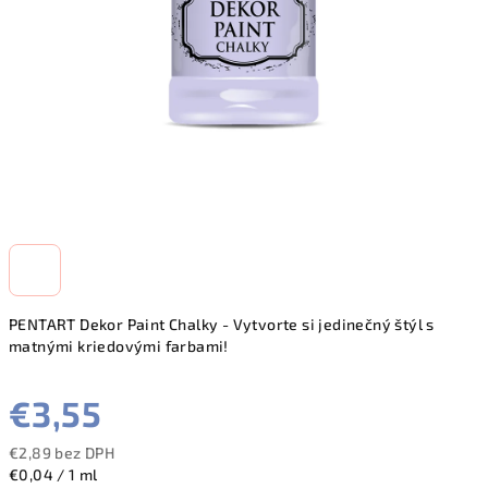
PENTART Dekor Paint Chalky - Vytvorte si jedinečný štýl s
matnými kriedovými farbami!
€3,55
€2,89 bez DPH
Jednotková
€0,04 / 1 ml