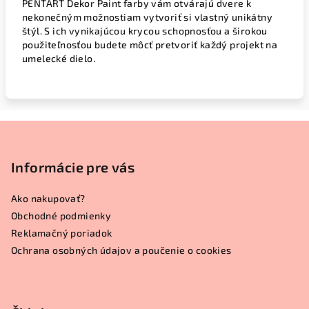
PENTART Dekor Paint farby vám otvárajú dvere k
nekonečným možnostiam vytvoriť si vlastný unikátny
štýl. S ich vynikajúcou krycou schopnosťou a širokou
použiteľnosťou budete môcť pretvoriť každý projekt na
umelecké dielo.
Z
á
p
Informácie pre vás
ä
Ako nakupovať?
t
Obchodné podmienky
i
Reklamačný poriadok
e
Ochrana osobných údajov a poučenie o cookies