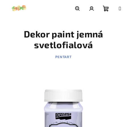
Prejsť
na
obsah
Nákupn
Hľadať
Prihlásenie
Dekor paint jemná
košík
svetlofialová
PENTART