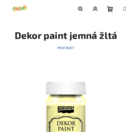
Prejsť
na
obsah
Nákupn
Hľadať
Prihlásenie
Dekor paint jemná žltá
košík
PENTART