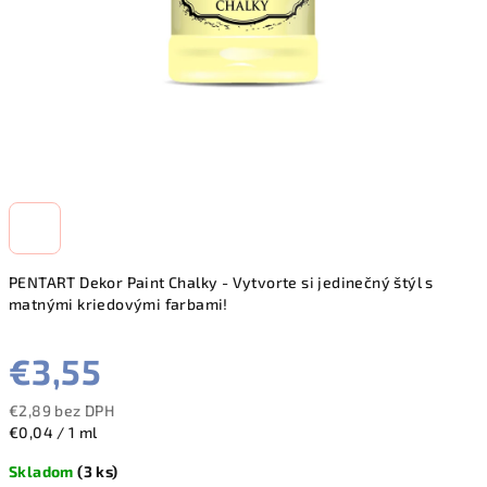
PENTART Dekor Paint Chalky - Vytvorte si jedinečný štýl s
matnými kriedovými farbami!
€3,55
€2,89 bez DPH
Jednotková
€0,04 / 1 ml
cena:
Skladom
(3 ks)