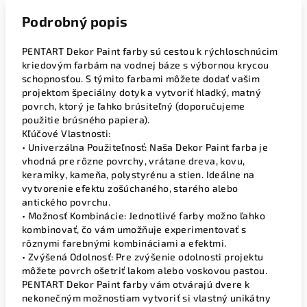
Podrobný popis
PENTART Dekor Paint farby sú cestou k rýchloschnúcim
kriedovým farbám na vodnej báze s výbornou krycou
schopnosťou. S týmito farbami môžete dodať vašim
projektom špeciálny dotyk a vytvoriť hladký, matný
povrch, ktorý je ľahko brúsiteľný (doporučujeme
použitie brúsného papiera).
Kľúčové Vlastnosti:
• Univerzálna Použiteľnosť: Naša Dekor Paint farba je
vhodná pre rôzne povrchy, vrátane dreva, kovu,
keramiky, kameňa, polystyrénu a stien. Ideálne na
vytvorenie efektu zošúchaného, starého alebo
antického povrchu.
• Možnosť Kombinácie: Jednotlivé farby možno ľahko
kombinovať, čo vám umožňuje experimentovať s
rôznymi farebnými kombináciami a efektmi.
• Zvýšená Odolnosť: Pre zvýšenie odolnosti projektu
môžete povrch ošetriť lakom alebo voskovou pastou.
PENTART Dekor Paint farby vám otvárajú dvere k
nekonečným možnostiam vytvoriť si vlastný unikátny