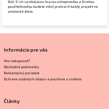
štýl. S ich vynikajúcou krycou schopnosťou a širokou
použiteľnosťou budete môcť pretvoriť každý projekt na
umelecké dielo.
Z
á
p
Informácie pre vás
ä
Ako nakupovať?
t
Obchodné podmienky
i
Reklamačný poriadok
e
Ochrana osobných údajov a poučenie o cookies
Články