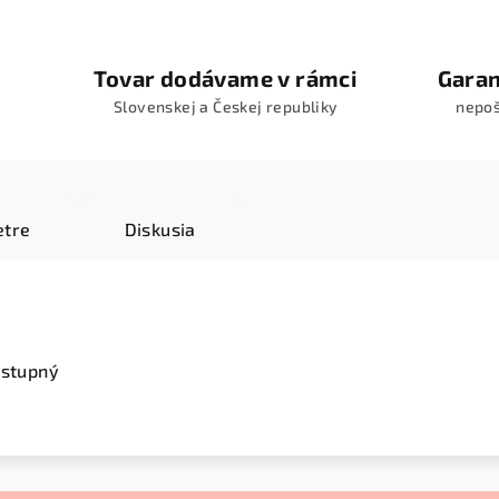
Tovar dodávame v rámci
Garan
Slovenskej a Českej republiky
nepo
tre
Diskusia
ostupný