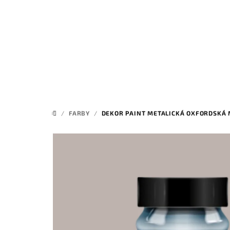
Prejsť
na
obsah
/
FARBY
/
DEKOR PAINT METALICKÁ OXFORDSKÁ
DOMOV