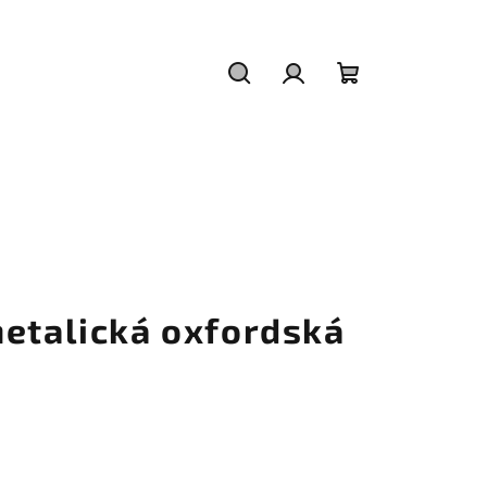
Hľadať
Prihlásenie
Nákupný
košík
metalická oxfordská