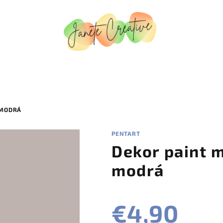
 MODRÁ
PENTART
Dekor paint 
modrá
€4,90