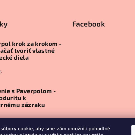
ky
Facebook
pol krok za krokom -
ačať tvoriť vlastné
ecké diela
5
nie s Paverpolom -
oduritu k
rnému zázraku
5
súbory cookie, aby sme vám umožnili pohodlné
ie webovej stránky a vďaka analýze neustále
ív