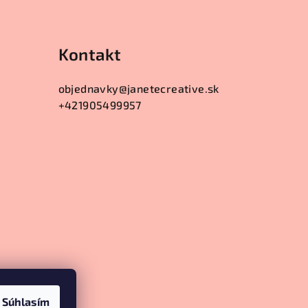
Kontakt
objednavky
@
janetecreative.sk
+421905499957
Súhlasím