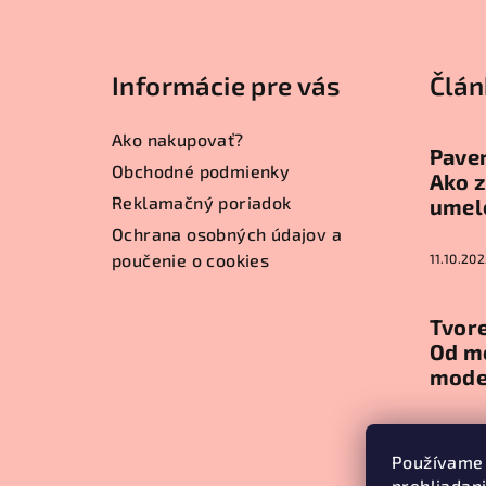
Z
á
Informácie pre vás
Člán
p
ä
Ako nakupovať?
Paver
t
Obchodné podmienky
Ako z
Reklamačný poriadok
umel
i
Ochrana osobných údajov a
e
poučenie o cookies
11.10.202
Tvore
Od m
mode
11.10.202
Používame 
prehliadan
Arch