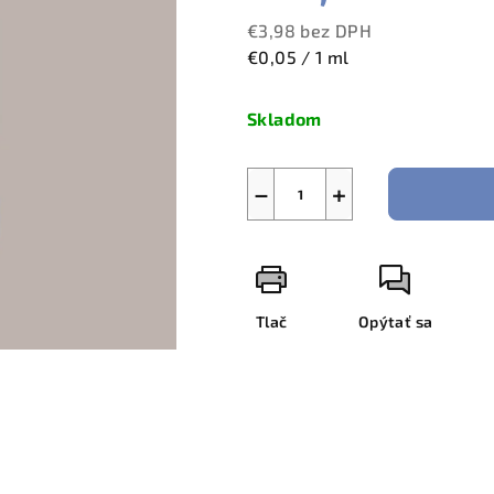
€3,98 bez DPH
Jednotková
€0,05 / 1 ml
cena:
Skladom
−
+
Tlač
Opýtať sa