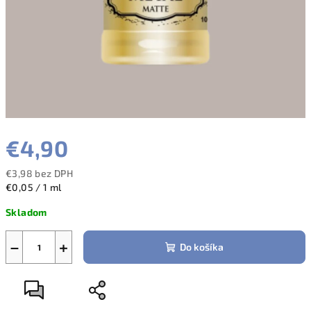
€4,90
€3,98 bez DPH
Jednotková
€0,05 / 1 ml
cena:
Skladom
−
+
Do košíka