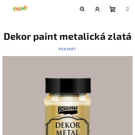
Prejsť
na
obsah
Nákupn
Hľadať
Prihlásenie
Dekor paint metalická zlatá
košík
PENTART