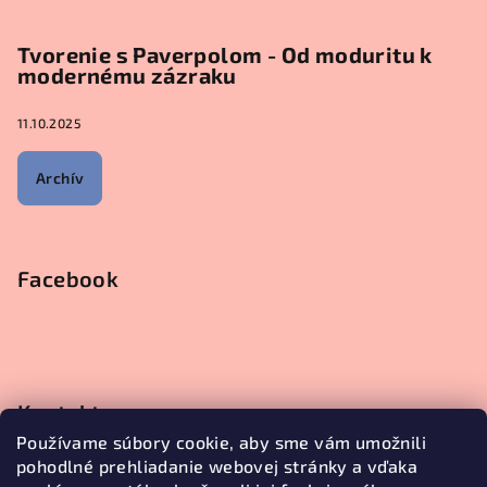
Tvorenie s Paverpolom - Od moduritu k
modernému zázraku
11.10.2025
Archív
Facebook
Kontakt
Používame súbory cookie, aby sme vám umožnili
objednavky
@
janetecreative.sk
pohodlné prehliadanie webovej stránky a vďaka
+421905499957