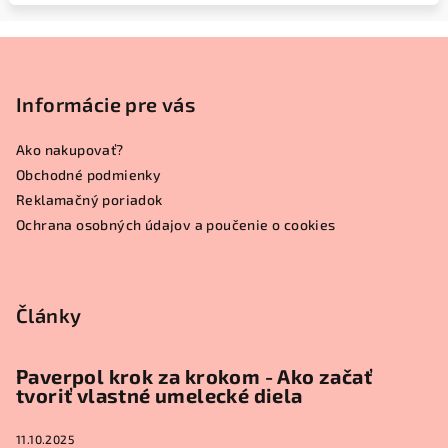
Z
á
p
Informácie pre vás
ä
Ako nakupovať?
t
Obchodné podmienky
i
Reklamačný poriadok
e
Ochrana osobných údajov a poučenie o cookies
Články
Paverpol krok za krokom - Ako začať
tvoriť vlastné umelecké diela
11.10.2025