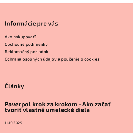
Z
á
p
Informácie pre vás
ä
Ako nakupovať?
t
Obchodné podmienky
i
Reklamačný poriadok
e
Ochrana osobných údajov a poučenie o cookies
Články
Paverpol krok za krokom - Ako začať
tvoriť vlastné umelecké diela
11.10.2025