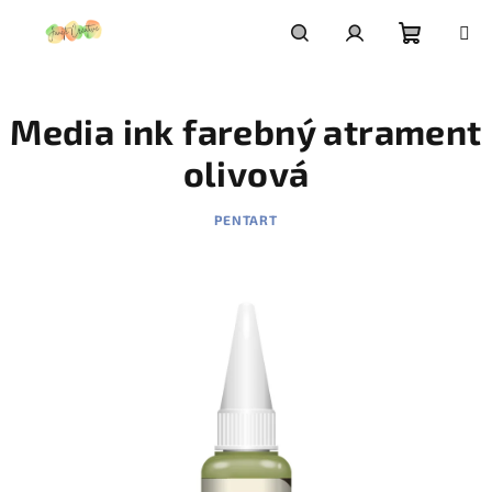
Prejsť
na
obsah
Nákupn
Hľadať
Prihlásenie
Media ink farebný atrament
košík
olivová
PENTART