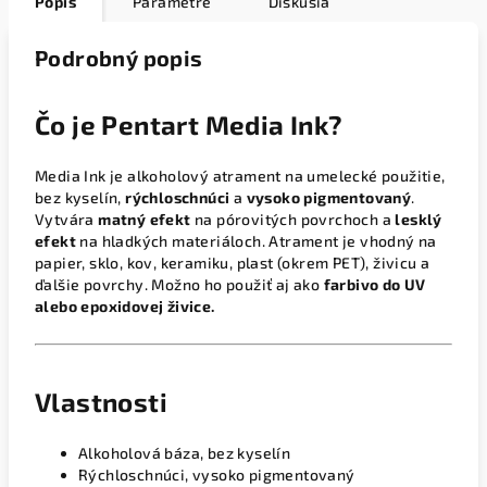
Popis
Parametre
Diskusia
Podrobný popis
Čo je Pentart Media Ink?
Media Ink je alkoholový atrament na umelecké použitie,
bez kyselín,
rýchloschnúci
a
vysoko pigmentovaný
.
Vytvára
matný efekt
na pórovitých povrchoch a
lesklý
efekt
na hladkých materiáloch. Atrament je vhodný na
papier, sklo, kov, keramiku, plast (okrem PET), živicu a
ďalšie povrchy. Možno ho použiť aj ako
farbivo do UV
alebo epoxidovej živice.
Vlastnosti
Alkoholová báza, bez kyselín
Rýchloschnúci, vysoko pigmentovaný