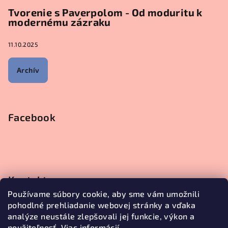
Tvorenie s Paverpolom - Od moduritu k
modernému zázraku
11.10.2025
Archív
Facebook
Kontakt
Používame súbory cookie, aby sme vám umožnili
objednavky
@
janetecreative.sk
pohodlné prehliadanie webovej stránky a vďaka
+421905499957
analýze neustále zlepšovali jej funkcie, výkon a
použiteľnosť.
Viac informácií