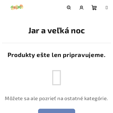
Prejsť
na
obsah
Nákupn
Hľadať
Prihlásenie
Jar a veľká noc
košík
Produkty ešte len pripravujeme.
Môžete sa ale pozrieť na ostatné kategórie.