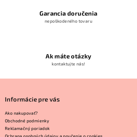
Garancia doručenia
nepoškodeného tovaru
Ak máte otázky
kontaktujte nás!
Z
á
p
Informácie pre vás
ä
Ako nakupovať?
t
Obchodné podmienky
i
Reklamačný poriadok
e
Ochrana osobných údajov a poučenie o cookies