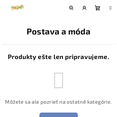
Prejsť
na
obsah
Nákupn
Hľadať
Prihlásenie
Postava a móda
košík
Produkty ešte len pripravujeme.
Môžete sa ale pozrieť na ostatné kategórie.