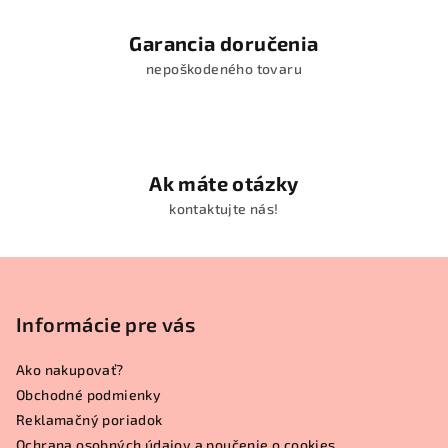
Garancia doručenia
nepoškodeného tovaru
Ak máte otázky
kontaktujte nás!
Z
á
p
Informácie pre vás
ä
Ako nakupovať?
t
Obchodné podmienky
i
Reklamačný poriadok
e
Ochrana osobných údajov a poučenie o cookies