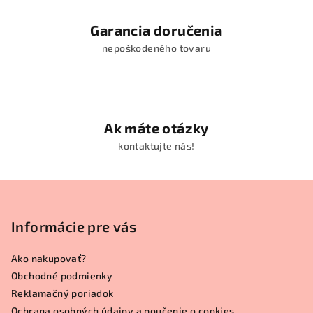
Garancia doručenia
nepoškodeného tovaru
Ak máte otázky
kontaktujte nás!
Z
á
p
Informácie pre vás
ä
Ako nakupovať?
t
Obchodné podmienky
i
Reklamačný poriadok
e
Ochrana osobných údajov a poučenie o cookies