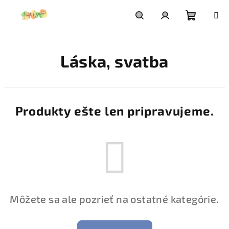
Prejsť
na
obsah
Nákupn
Hľadať
Prihlásenie
Láska, svatba
košík
Produkty ešte len pripravujeme.
Môžete sa ale pozrieť na ostatné kategórie.