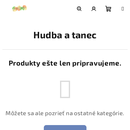
Prejsť
na
obsah
Nákupn
Hľadať
Prihlásenie
Hudba a tanec
košík
Produkty ešte len pripravujeme.
Môžete sa ale pozrieť na ostatné kategórie.