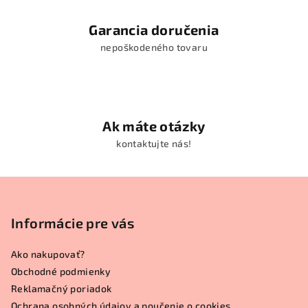
Garancia doručenia
nepoškodeného tovaru
Ak máte otázky
kontaktujte nás!
Z
á
p
Informácie pre vás
ä
Ako nakupovať?
t
Obchodné podmienky
i
Reklamačný poriadok
e
Ochrana osobných údajov a poučenie o cookies