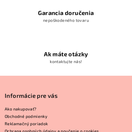
Garancia doručenia
nepoškodeného tovaru
Ak máte otázky
kontaktujte nás!
Z
á
p
Informácie pre vás
ä
Ako nakupovať?
t
Obchodné podmienky
i
Reklamačný poriadok
e
Ochrana osobných údajov a poučenie o cookies