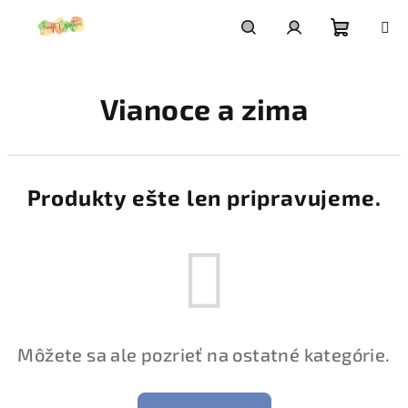
Prejsť
na
obsah
Nákupn
Hľadať
Prihlásenie
Vianoce a zima
košík
Produkty ešte len pripravujeme.
Môžete sa ale pozrieť na ostatné kategórie.