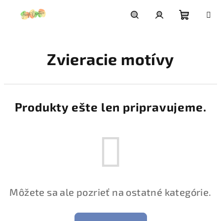
Prejsť
na
obsah
Nákupn
Hľadať
Prihlásenie
Zvieracie motívy
košík
Produkty ešte len pripravujeme.
Môžete sa ale pozrieť na ostatné kategórie.