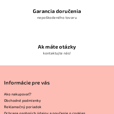
Garancia doručenia
nepoškodeného tovaru
Ak máte otázky
kontaktujte nás!
Z
á
p
Informácie pre vás
ä
Ako nakupovať?
t
Obchodné podmienky
i
Reklamačný poriadok
e
Ochrana osobných údajov a poučenie o cookies