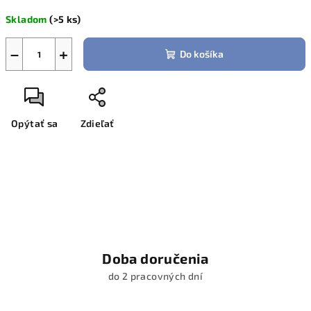
Jednotková
Skladom
(>5 ks)
cena:
−
+
Do košíka
Opýtať sa
Zdieľať
Doba doručenia
do 2 pracovných dní