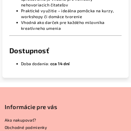
nehovoriacich čitateľov
Praktické využitie – ideálna pomôcka na kurzy,
workshopy či domáce tvorenie
Vhodná ako darček pre každého milovníka
kreatívneho umenia
Dostupnosť
Doba dodania:
cca 14 dní
Z
á
p
Informácie pre vás
ä
Ako nakupovať?
t
Obchodné podmienky