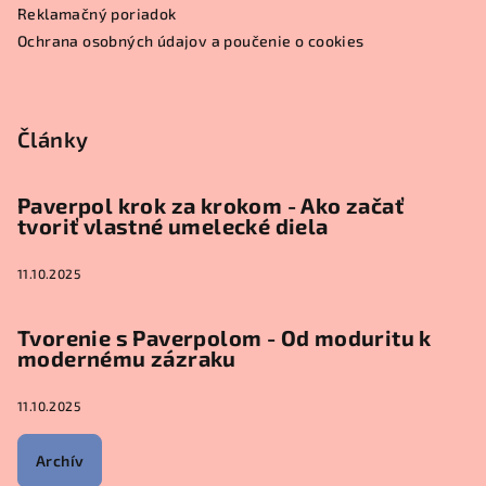
i
Reklamačný poriadok
e
Ochrana osobných údajov a poučenie o cookies
Články
Paverpol krok za krokom - Ako začať
tvoriť vlastné umelecké diela
11.10.2025
Tvorenie s Paverpolom - Od moduritu k
modernému zázraku
11.10.2025
Archív