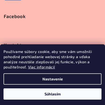
Facebook
Kontakt
Používame súbory cookie, aby sme vám umožnili
objednavky
@
janetecreative.sk
pohodlné prehliadanie webovej stránky a vďaka
+421905499957
analýze neustále zlepšovali jej funkcie, výkon a
použiteľnosť.
Viac informácií
Nastavenie
Copyright 2026
Janete Creative
. Všetky práva vyhradené.
Upraviť nastavenie cookies
Súhlasím
Vytvoril Shoptet