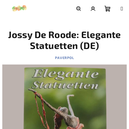
Prejsť
na
obsah
Nákupn
Hľadať
Prihlásenie
Jossy De Roode: Elegante
košík
Statuetten (DE)
PAVERPOL