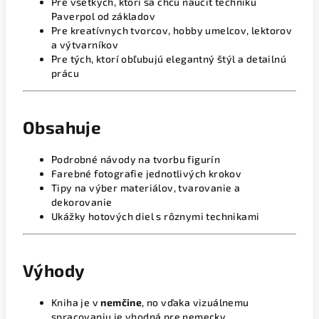
Pre všetkých, ktorí sa chcú naučiť techniku
Paverpol od základov
Pre kreatívnych tvorcov, hobby umelcov, lektorov
a výtvarníkov
Pre tých, ktorí obľubujú elegantný štýl a detailnú
prácu
Obsahuje
Podrobné návody na tvorbu figurín
Farebné fotografie jednotlivých krokov
Tipy na výber materiálov, tvarovanie a
dekorovanie
Ukážky hotových diel s rôznymi technikami
Výhody
Kniha je v
nemčine
, no vďaka vizuálnemu
spracovaniu je vhodná pre nemecky