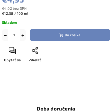
€4,02 bez DPH
Jednotková
€12,38 / 100 ml
cena:
Skladom
−
+
Do košíka
Opýtať sa
Zdieľať
Doba doručenia