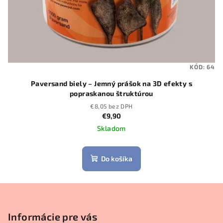
KÓD:
64
Paversand biely – Jemný prášok na 3D efekty s
popraskanou štruktúrou
€8,05 bez DPH
€9,90
Skladom
Do košíka
Z
á
p
Informácie pre vás