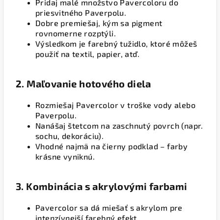
Pridaj malé množstvo Pavercoloru do
priesvitného Paverpolu.
Dobre premiešaj, kým sa pigment
rovnomerne rozptýli.
Výsledkom je farebný tužidlo, ktoré môžeš
použiť na textil, papier, atď.
2.
Maľovanie hotového diela
Rozmiešaj Pavercolor v troške vody alebo
Paverpolu.
Nanášaj štetcom na zaschnutý povrch (napr.
sochu, dekoráciu).
Vhodné najmä na čierny podklad – farby
krásne vyniknú.
3.
Kombinácia s akrylovými farbami
Pavercolor sa dá miešať s akrylom pre
intenzívnejší farebný efekt.