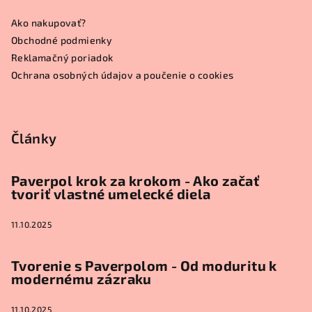
ä
Ako nakupovať?
t
Obchodné podmienky
i
Reklamačný poriadok
e
Ochrana osobných údajov a poučenie o cookies
Články
Paverpol krok za krokom - Ako začať
tvoriť vlastné umelecké diela
11.10.2025
Tvorenie s Paverpolom - Od moduritu k
modernému zázraku
11.10.2025