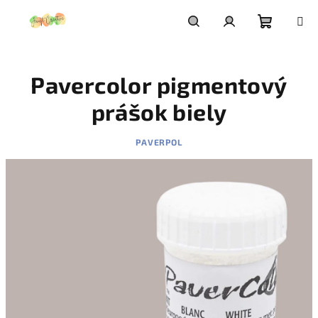
Prejsť
na
obsah
Nákupn
Hľadať
Prihlásenie
Pavercolor pigmentový
košík
prášok biely
PAVERPOL