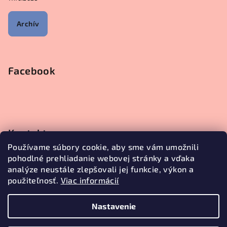
Archív
Facebook
Kontakt
Používame súbory cookie, aby sme vám umožnili
objednavky
@
janetecreative.sk
pohodlné prehliadanie webovej stránky a vďaka
+421905499957
analýze neustále zlepšovali jej funkcie, výkon a
použiteľnosť.
Viac informácií
Nastavenie
Copyright 2026
Janete Creative
. Všetky práva vyhradené.