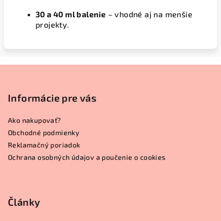
30 a 40 ml balenie
– vhodné aj na menšie
projekty.
Z
á
p
Informácie pre vás
ä
Ako nakupovať?
t
Obchodné podmienky
i
Reklamačný poriadok
e
Ochrana osobných údajov a poučenie o cookies
Články