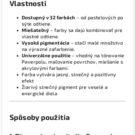
Vlastnosti
Dostupný v 32 farbách
– od pastelových po
sýte odtiene.
Miešateľný
– farby sa dajú kombinovať pre
vlastné odtiene.
Vysoká pigmentácia
– stačí malé množstvo
na výrazné zafarbenie.
Univerzálne použitie
– vhodný na tónovanie
Paverpolu, maľovanie povrchov, miešanie s
akrylovými farbami.
Farba vytvára jasný, slnečný a pozitívny
efekt
Žiarivý slnečný pigment pre veselé a
energické diela
Spôsoby použitia