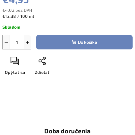
€4,02 bez DPH
Jednotková
€12,38 / 100 ml
cena:
Skladom
−
+
Do košíka
Opýtať sa
Zdieľať
Doba doručenia