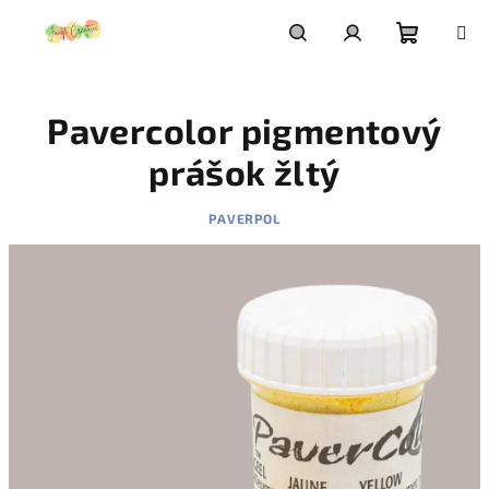
Prejsť
na
obsah
Nákupn
Hľadať
Prihlásenie
Pavercolor pigmentový
košík
prášok žltý
PAVERPOL