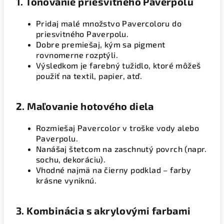
1.
Tónovanie priesvitného Paverpolu
Pridaj malé množstvo Pavercoloru do
priesvitného Paverpolu.
Dobre premiešaj, kým sa pigment
rovnomerne rozptýli.
Výsledkom je farebný tužidlo, ktoré môžeš
použiť na textil, papier, atď.
2.
Maľovanie hotového diela
Rozmiešaj Pavercolor v troške vody alebo
Paverpolu.
Nanášaj štetcom na zaschnutý povrch (napr.
sochu, dekoráciu).
Vhodné najmä na čierny podklad – farby
krásne vyniknú.
3.
Kombinácia s akrylovými farbami