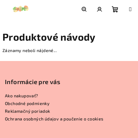
Prejsť
na
obsah
Nákupn
Hľadať
Prihlásenie
Produktové návody
košík
Záznamy neboli nájdené...
Z
á
p
Informácie pre vás
ä
Ako nakupovať?
t
Obchodné podmienky
i
Reklamačný poriadok
e
Ochrana osobných údajov a poučenie o cookies