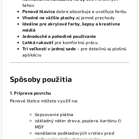
ťahov
Penová hlavica
dobre absorbuje a uvoľňuje farbu
Vhodné na väčšie plochy
aj jemné prechody
Ideálne pre akrylové farby, šepsy a kreatívne
médiá
Jednoduché a pohodlné používanie
Ľahká rukoväť
pre komfortnú prácu
Tri veľkosti v jednej sade
– pre detailnú aj plošnú
aplikáciu
Spôsoby použitia
1. Príprava povrchu
Penové štetce môžete využiť na:
šepsovanie plátna
základný náter dreva, papiera, kartónu či
MDF
nanášanie podkladových vrstiev pred