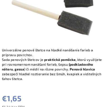
Univerzálne penové štetce na hladké nanášanie farieb a
prípravu povrchov.
Sada penových štetcov je
praktická pomôcka
, ktorú využijete
pri rovnomernom nanášaní farieb, šepsu
(podkladového
náteru
,
gessa
) či médií na rôzne povrchy.
Penová hlavica
zabezpečí hladké roztieranie bez šmúh, kvapiek a viditeľných
ťahov štetca.
€1,65
€1,34 bez DPH