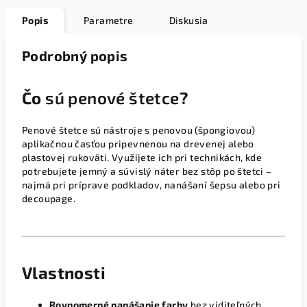
Popis
Parametre
Diskusia
Podrobný popis
Čo
sú penové štetce
?
Penové štetce sú nástroje s penovou (špongiovou)
aplikačnou časťou pripevnenou na drevenej alebo
plastovej rukoväti. Využijete ich pri technikách, kde
potrebujete jemný a súvislý náter bez stôp po štetci –
najmä pri príprave podkladov, nanášaní šepsu alebo pri
decoupage.
Vlastnosti
Rovnomerné nanášanie farby
bez viditeľných