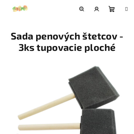
Prejsť
na
obsah
Nákupn
Hľadať
Prihlásenie
Sada penových štetcov -
košík
3ks tupovacie ploché