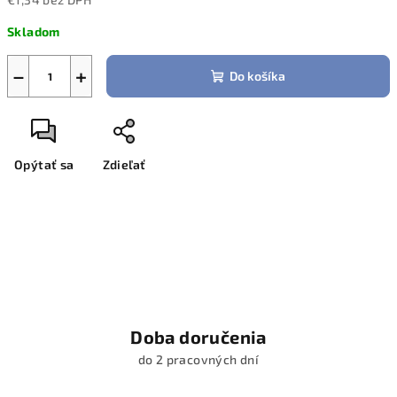
Jednotková
Skladom
cena:
−
+
Do košíka
Opýtať sa
Zdieľať
Doba doručenia
do 2 pracovných dní