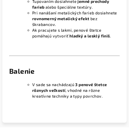
Tupovaním dosiahnete
jemné prechody
farieb
alebo špeciálne textúry.
Pri nanášaní metalických farieb dosiahnete
rovnomerný metalický efekt
bez
škrabancov.
Ak pracujete s lakmi, penové štetce
pomáhajú vytvoriť
hladký a lesklý finiš
.
Balenie
V sade sa nachádzajú
3 penové štetce
rôznych veľkostí
, vhodné na rôzne
kreatívne techniky a typy povrchov.