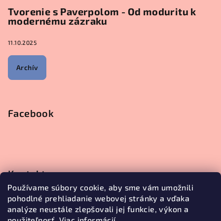
Tvorenie s Paverpolom - Od moduritu k
modernému zázraku
11.10.2025
Archív
Facebook
Kontakt
Používame súbory cookie, aby sme vám umožnili
objednavky
@
janetecreative.sk
pohodlné prehliadanie webovej stránky a vďaka
+421905499957
analýze neustále zlepšovali jej funkcie, výkon a
použiteľnosť.
Viac informácií