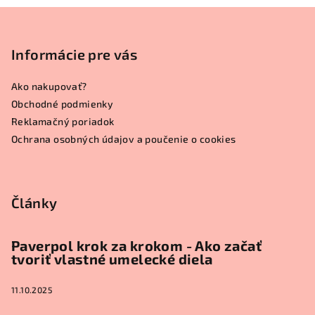
Z
á
p
Informácie pre vás
ä
Ako nakupovať?
t
Obchodné podmienky
i
Reklamačný poriadok
e
Ochrana osobných údajov a poučenie o cookies
Články
Paverpol krok za krokom - Ako začať
tvoriť vlastné umelecké diela
11.10.2025