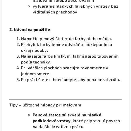
maľovaním alebo dekorovaním
vytváranie hladkých farebných vrstiev bez
viditeľných prechodov
2. Návod na použitie
Namočte penový štetec do farby alebo média.
Prebytok farby jemne odstráňte poklepaním o
okraj nádoby.
Nanášajte farbu krátkymi ťahmi alebo tupovaním
podľa techniky.
Pri väčších plochách pracujte rovnomerne v
jednom smere.
Po práci štetec ihneď umyte, aby pena nezatvrdla.
Tipy – užitočné nápady pri maľovaní
Penové štetce sú skvelé na
hladké
podkladové vrstvy
, ktoré pripravujú povrch
na ďalšiu kreatívnu prácu.