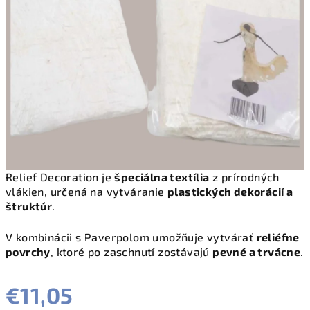
Relief Decoration je
špeciálna textília
z prírodných
vlákien, určená na vytváranie
plastických dekorácií a
štruktúr
.
V kombinácii s Paverpolom umožňuje vytvárať
reliéfne
povrchy
, ktoré po zaschnutí zostávajú
pevné a trvácne
.
€11,05