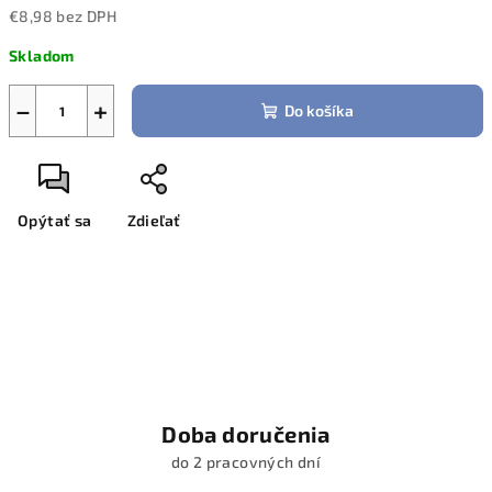
€8,98 bez DPH
Jednotková
Skladom
cena:
−
+
Do košíka
Opýtať sa
Zdieľať
Doba doručenia
do 2 pracovných dní