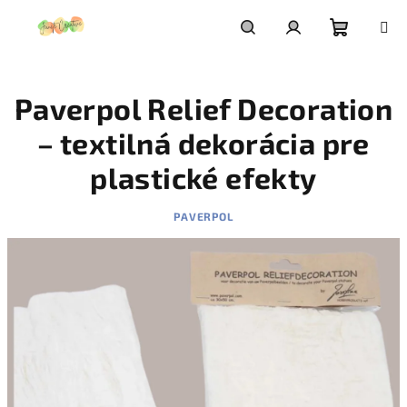
Prejsť
na
obsah
Nákupn
Hľadať
Prihlásenie
Paverpol Relief Decoration
košík
– textilná dekorácia pre
plastické efekty
PAVERPOL