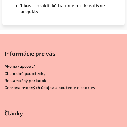
1 kus
– praktické balenie pre kreatívne
projekty
Z
á
p
Informácie pre vás
ä
Ako nakupovať?
t
Obchodné podmienky
i
Reklamačný poriadok
e
Ochrana osobných údajov a poučenie o cookies
Články