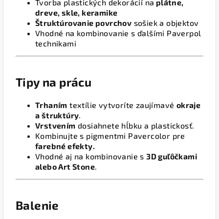
Tvorba plastických dekorácií na
plátne,
dreve, skle, keramike
Štruktúrovanie povrchov
sošiek a objektov
Vhodné na kombinovanie s ďalšími Paverpol
technikami
Tipy na prácu
Trhaním
textílie vytvoríte zaujímavé
okraje
a štruktúry
.
Vrstvením
dosiahnete hĺbku a plastickosť.
Kombinujte s pigmentmi Pavercolor pre
farebné efekty.
Vhodné aj na kombinovanie s
3D guľôčkami
alebo Art Stone
.
Balenie