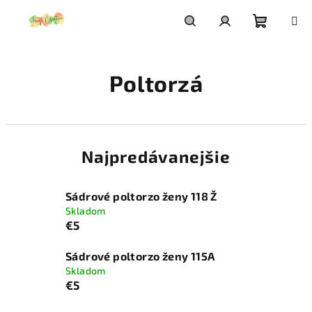
Prejsť
na
obsah
Nákupn
Hľadať
Prihlásenie
Poltorzá
košík
Najpredávanejšie
Sádrové poltorzo ženy 118 Ž
Skladom
€5
Sádrové poltorzo ženy 115A
Skladom
€5