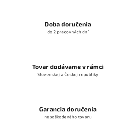
d
a
c
i
Doba doručenia
e
do 2 pracovných dní
p
r
v
k
y
Tovar dodávame v rámci
v
Slovenskej a Českej republiky
ý
p
i
s
u
Garancia doručenia
nepoškodeného tovaru