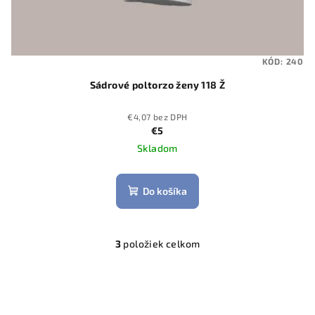
KÓD:
240
Sádrové poltorzo ženy 118 Ž
€4,07 bez DPH
€5
Skladom
Do košíka
3
položiek celkom
O
v
l
á