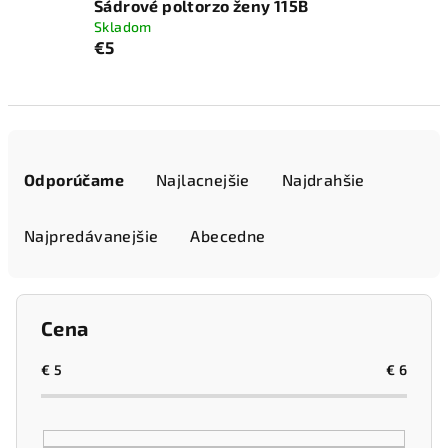
Sádrové poltorzo ženy 115B
Skladom
€5
R
a
Odporúčame
Najlacnejšie
Najdrahšie
d
e
Najpredávanejšie
Abecedne
n
i
e
Cena
p
r
€
5
€
6
o
d