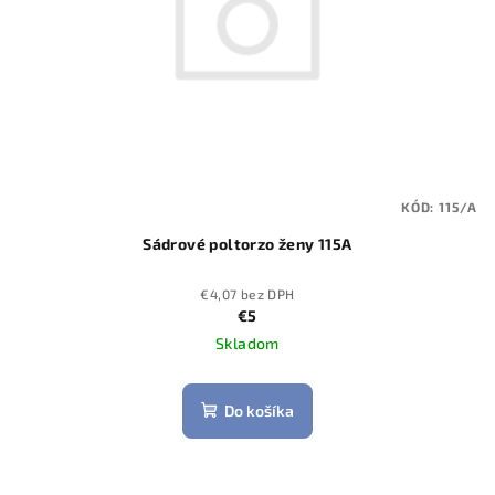
p
r
o
d
u
k
t
KÓD:
115/A
o
Sádrové poltorzo ženy 115A
v
€4,07 bez DPH
€5
Skladom
Do košíka