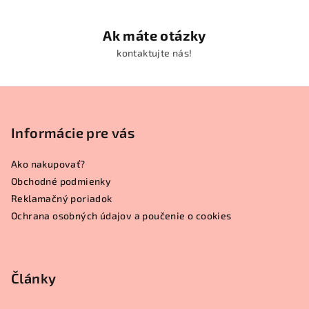
Ak máte otázky
kontaktujte nás!
Z
á
p
Informácie pre vás
ä
Ako nakupovať?
t
Obchodné podmienky
i
Reklamačný poriadok
e
Ochrana osobných údajov a poučenie o cookies
Články