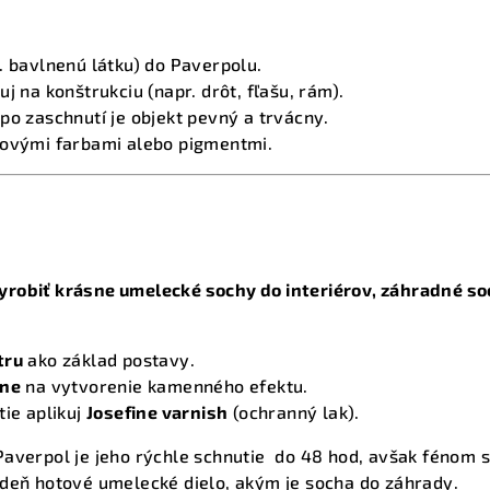
. bavlnenú látku) do Paverpolu.
j na konštrukciu (napr. drôt, fľašu, rám).
po zaschnutí je objekt pevný a trvácny.
lovými farbami alebo pigmentmi.
robiť krásne umelecké sochy do interiérov, záhradné soc
tru
ako základ postavy.
one
na vytvorenie kamenného efektu.
tie aplikuj
Josefine varnish
(ochranný lak).
averpol je jeho rýchle schnutie do 48 hod, avšak fénom s
 deň hotové umelecké dielo, akým je socha do záhrady.