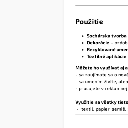
Použitie
Sochárska tvorba
Dekorácie
– ozdoby
Recyklované umen
Textilné aplikácie
Môžete ho využívať aj a
- sa zaujímate sa o nov
- sa umením živíte, al
- pracujete v reklamnej
Využitie na všetky tie
- textil, papier, semiš