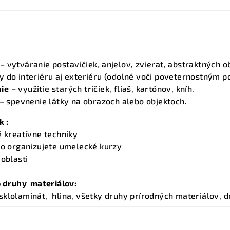
– vytváranie postavičiek, anjelov, zvierat, abstraktných o
 do interiéru aj exteriéru (odolné voči poveternostným 
ie
– využitie starých tričiek, fliaš, kartónov, kníh.
– spevnenie látky na obrazoch alebo objektoch.
k :
é kreatívne techniky
ebo organizujete umelecké kurzy
 oblasti
to druhy materiálov:
, sklolaminát, hlina, všetky druhy prírodných materiálov,