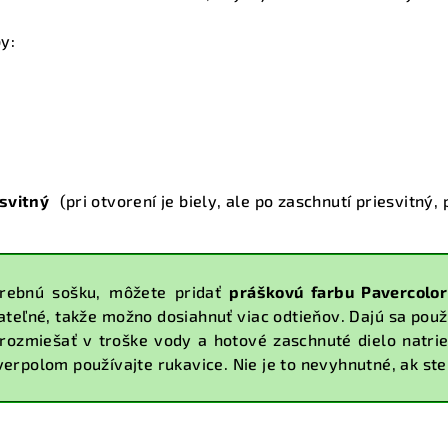
by:
esvitný
(pri otvorení je biely, ale po zaschnutí priesvitný
arebnú sošku, môžete pridať
práškovú farbu Pavercolor
teľné, takže možno dosiahnuť viac odtieňov. Dajú sa použi
rozmiešať v troške vody a hotové zaschnuté dielo natrie
verpolom používajte rukavice. Nie je to nevyhnutné, ak ste