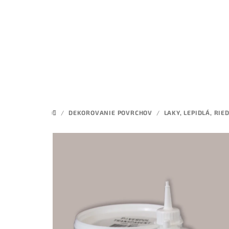
Prejsť
na
obsah
/
DEKOROVANIE POVRCHOV
/
LAKY, LEPIDLÁ, RIE
DOMOV