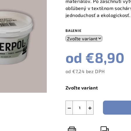
materiálov. Po zaschnutí vytv
obľúbený v textilnom sochárs
jednoduchosť a ekologickosť.
BALENIE
od
€8,90
od
€7,24
bez DPH
Jednotková
cena:
Zvoľte variant
−
+