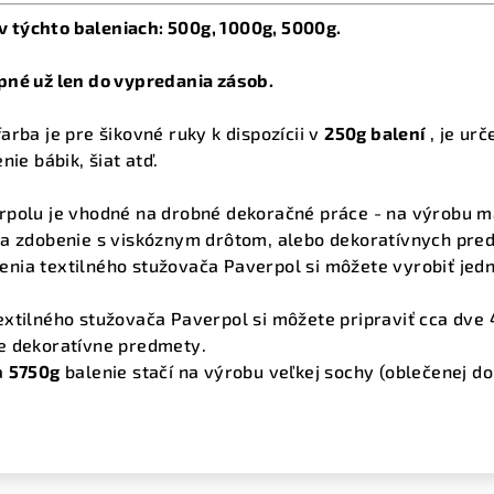
i v týchto baleniach: 500g, 1000g, 5000g.
pné už len do vypredania zásob.
arba je pre šikovné ruky k dispozícii v
250g balení
, je ur
nie bábik, šiat atď.
rpolu je vhodné na drobné dekoračné práce - na výrobu ma
na zdobenie s viskóznym drôtom, alebo dekoratívnych pre
enia textilného stužovača Paverpol si môžete vyrobiť jed
xtilného stužovača Paverpol si môžete pripraviť cca dve 4
e dekoratívne predmety.
a
5750g
balenie stačí na výrobu veľkej sochy (oblečenej do