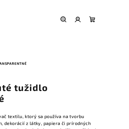
Hľadať
Prihlásenie
Nákupný
košík
RANSPARENTNÉ
té tužidlo
é
ač textilu, ktorý sa používa na tvorbu
 dekorácií z látky, papiera či prírodných