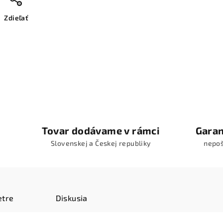
Zdieľať
Tovar dodávame v rámci
Garan
Slovenskej a Českej republiky
nepo
tre
Diskusia