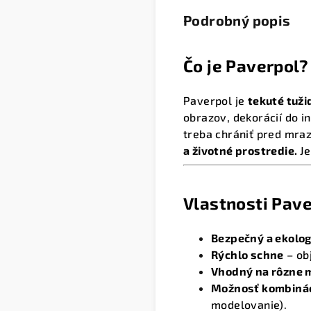
Podrobný popis
Čo je Paverpol?
Paverpol je
tekuté tuži
obrazov, dekorácií do i
treba chrániť pred mra
a životné prostredie.
J
Vlastnosti Pav
Bezpečný a ekolog
Rýchlo schne
– obj
Vhodný na rôzne 
Možnosť kombinác
modelovanie).