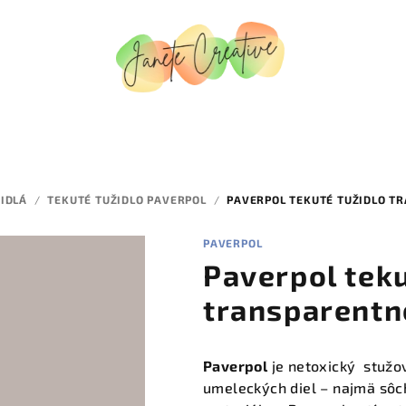
DIDLÁ
/
TEKUTÉ TUŽIDLO PAVERPOL
/
PAVERPOL TEKUTÉ TUŽIDLO T
PAVERPOL
Paverpol teku
transparentn
Paverpol
je netoxický stužov
umeleckých diel – najmä sôch,