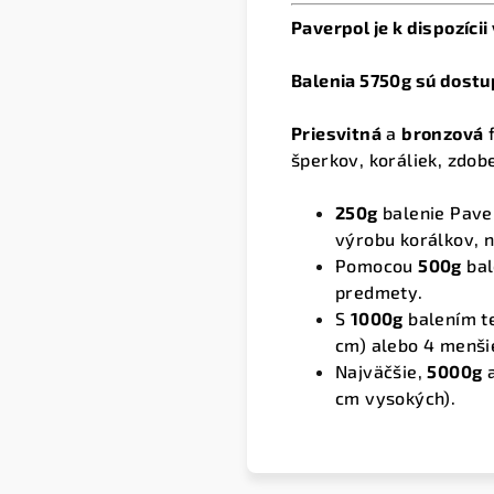
Paverpol je k dispozíci
Balenia 5750g sú dostu
Priesvitná
a
bronzová
f
šperkov, koráliek, zdobe
250g
balenie Pave
výrobu korálkov, 
Pomocou
500g
bal
predmety.
S
1000g
balením te
cm) alebo 4 menši
Najväčšie,
5000g
cm vysokých).