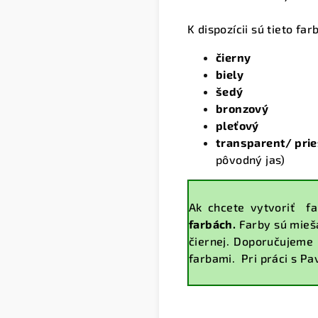
K dispozícii sú tieto far
čierny
biely
šedý
bronzový
pleťový
transparent/ pri
pôvodný jas)
Ak chcete vytvoriť f
farbách.
Farby sú mieša
čiernej. Doporučujeme 
farbami. Pri práci s Pa