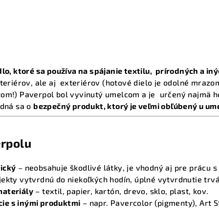
dlo, ktoré sa používa na spájanie textilu, prírodných a in
nteriérov, ale aj exteriérov (hotové dielo je odolné mrazo
zom!) Paverpol bol vyvinutý umelcom a je určený najmä
edná sa o
bezpečný produkt, ktorý je veľmi obľúbený u ume
erpolu
ický
– neobsahuje škodlivé látky, je vhodný aj pre prácu s
ekty vytvrdnú do niekoľkých hodín, úplné vytvrdnutie trvá
materiály
– textil, papier, kartón, drevo, sklo, plast, kov.
ie s inými produktmi
– napr. Pavercolor (pigmenty), Art 