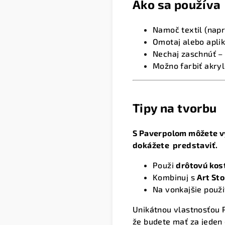
Ako sa používa
Namoč textil (napr
Omotaj alebo apliku
Nechaj zaschnúť – 
Možno farbiť akry
Tipy na tvorbu
S Paverpolom môžete vy
dokážete predstaviť.
Použi
drôtovú kos
Kombinuj s
Art St
Na vonkajšie použi
Unikátnou vlastnosťou P
že budete mať za jeden