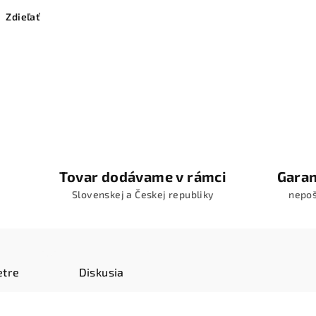
Zdieľať
Tovar dodávame v rámci
Garan
Slovenskej a Českej republiky
nepo
tre
Diskusia