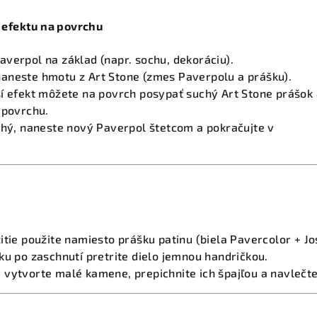
efektu na povrchu
verpol na základ (napr. sochu, dekoráciu).
aneste hmotu z Art Stone (zmes Paverpolu a prášku).
í efekt môžete na povrch posypať suchý Art Stone prášok 
 povrchu.
chý, naneste nový Paverpol štetcom a pokračujte v
itie použite namiesto prášku patinu (biela Pavercolor + Jos
ku po zaschnutí pretrite dielo jemnou handričkou.
 vytvorte malé kamene, prepichnite ich špajľou a navlečt