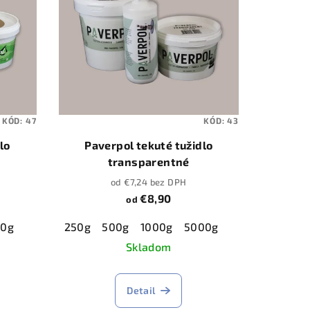
KÓD:
47
KÓD:
43
lo
Paverpol tekuté tužidlo
transparentné
od €7,24 bez DPH
€8,90
od
50g
250g
500g
1000g
5000g
Skladom
Detail