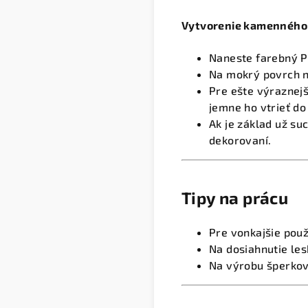
Vytvorenie kamenného 
Naneste farebný Pa
Na mokrý povrch n
Pre ešte výraznejš
jemne ho vtrieť do
Ak je základ už su
dekorovaní.
Tipy na prácu
Pre vonkajšie použ
Na dosiahnutie les
Na výrobu šperkov