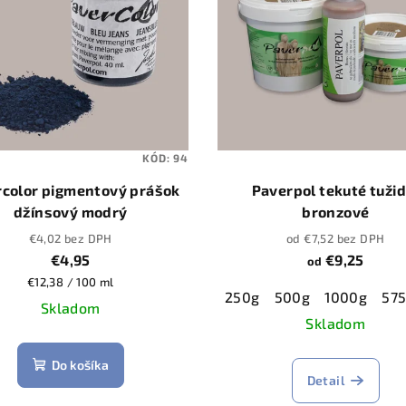
KÓD:
94
color pigmentový prášok
Paverpol tekuté tužid
džínsový modrý
bronzové
€4,02 bez DPH
od €7,52 bez DPH
€4,95
€9,25
od
Jednotková
€12,38 / 100 ml
250g
500g
1000g
57
cena:
Skladom
Skladom
Do košíka
Detail