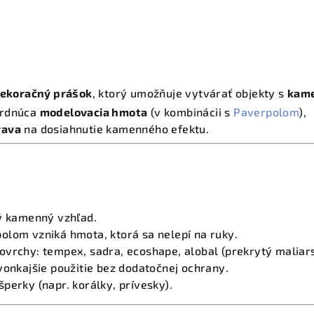
ekoračný prášok
, ktorý umožňuje vytvárať objekty s
kam
vrdnúca
modelovacia hmota
(v kombinácii s
Paverpolom
),
rava
na dosiahnutie kamenného efektu.
ký kamenný vzhľad.
olom vzniká hmota, ktorá sa nelepí na ruky.
ovrchy: tempex, sadra, ecoshape, alobal (prekrytý maliar
vonkajšie použitie bez dodatočnej ochrany.
perky (napr. korálky, prívesky).