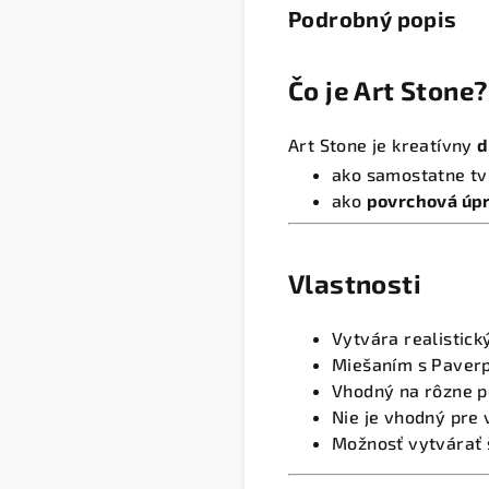
Podrobný popis
Čo je Art Stone?
Art Stone je kreatívny
d
ako samostatne t
ako
povrchová úp
Vlastnosti
Vytvára realistic
Miešaním s Paverp
Vhodný na rôzne p
Nie je vhodný pre 
Možnosť vytvárať š