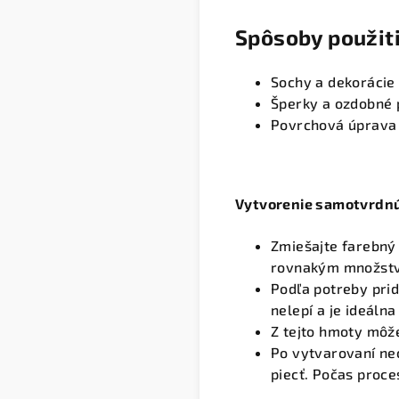
Spôsoby použit
Sochy a dekoráci
Šperky a ozdobné 
Povrchová úprava 
Vytvorenie samotvrdnú
Zmiešajte farebný 
rovnakým množstv
Podľa potreby prid
nelepí a je ideáln
Z tejto hmoty môže
Po vytvarovaní ne
piecť. Počas proce