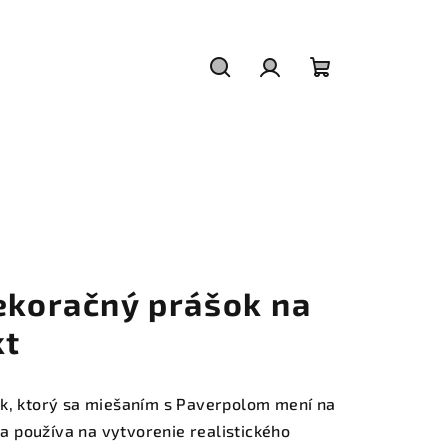
Hľadať
Prihlásenie
Nákupný
košík
Dekoračný prášok na
kt
ok, ktorý sa miešaním s Paverpolom mení na
 používa na vytvorenie realistického