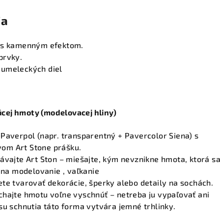
ia
e s kamenným efektom.
prvky.
umeleckých diel
cej hmoty (modelovacej hliny)
Paverpol (napr. transparentný + Pavercolor Siena) s
om Art Stone prášku.
ávajte Art Ston – miešajte, kým nevznikne hmota, ktorá s
a na modelovanie , vaľkanie
te tvarovať dekorácie, šperky alebo detaily na sochách.
chajte hmotu voľne vyschnúť – netreba ju vypaľovať ani
su schnutia táto forma vytvára jemné trhlinky.