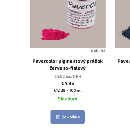
KÓD:
92
Pavercolor pigmentový prášok
Paver
červeno-fialový
€4,02 bez DPH
€4,95
Jednotková
€12,38 / 100 ml
cena:
Skladom
Do košíka