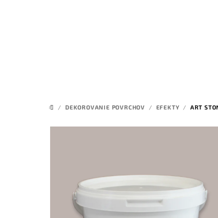
Prejsť
na
obsah
/
DEKOROVANIE POVRCHOV
/
EFEKTY
/
ART STO
DOMOV