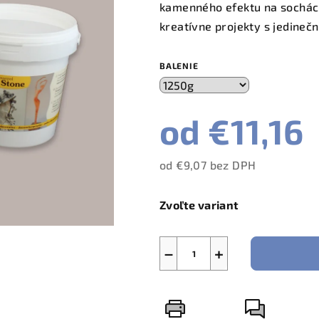
kamenného efektu na sochách
kreatívne projekty s jedin
BALENIE
od
€11,16
od
€9,07
bez DPH
Jednotková
cena:
Zvoľte variant
−
+