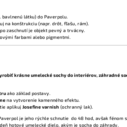
. bavlnenú látku) do Paverpolu.
j na konštrukciu (napr. drôt, fľašu, rám).
po zaschnutí je objekt pevný a trvácny.
lovými farbami alebo pigmentmi.
robiť krásne umelecké sochy do interiérov, záhradné soc
tru
ako základ postavy.
one
na vytvorenie kamenného efektu.
tie aplikuj
Josefine varnish
(ochranný lak).
averpol je jeho rýchle schnutie do 48 hod, avšak fénom s
 deň hotové umelecké dielo, akým je socha do záhrady.