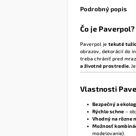
Podrobný popis
Čo je Paverpol?
Paverpol je
tekuté tuži
obrazov, dekorácií do i
treba chrániť pred mra
a životné prostredie.
J
Vlastnosti Pav
Bezpečný a ekolog
Rýchlo schne
– obj
Vhodný na rôzne 
Možnosť kombinác
modelovanie).