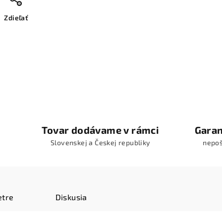
Zdieľať
Tovar dodávame v rámci
Garan
Slovenskej a Českej republiky
nepo
tre
Diskusia