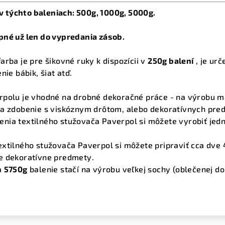
i v týchto baleniach: 500g, 1000g, 5000g.
pné už len do vypredania zásob.
arba je pre šikovné ruky k dispozícii v
250g balení
, je ur
nie bábik, šiat atď.
rpolu je vhodné na drobné dekoračné práce - na výrobu ma
na zdobenie s viskóznym drôtom, alebo dekoratívnych pre
enia textilného stužovača Paverpol si môžete vyrobiť jed
xtilného stužovača Paverpol si môžete pripraviť cca dve 4
e dekoratívne predmety.
a
5750g
balenie stačí na výrobu veľkej sochy (oblečenej do