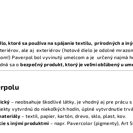
dlo, ktoré sa používa na spájanie textilu, prírodných a in
nteriérov, ale aj exteriérov (hotové dielo je odolné mrazo
zom!) Paverpol bol vyvinutý umelcom a je určený najmä
edná sa o
bezpečný produkt, ktorý je veľmi obľúbený u ume
erpolu
ický
– neobsahuje škodlivé látky, je vhodný aj pre prácu s
ekty vytvrdnú do niekoľkých hodín, úplné vytvrdnutie trvá
materiály
– textil, papier, kartón, drevo, sklo, plast, kov.
ie s inými produktmi
– napr. Pavercolor (pigmenty), Art 