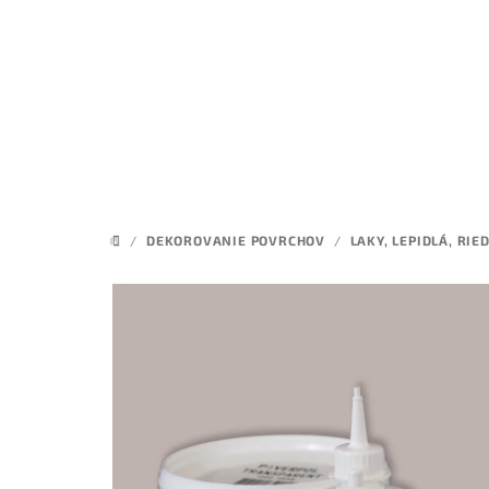
Prejsť
na
obsah
/
DEKOROVANIE POVRCHOV
/
LAKY, LEPIDLÁ, RIE
DOMOV