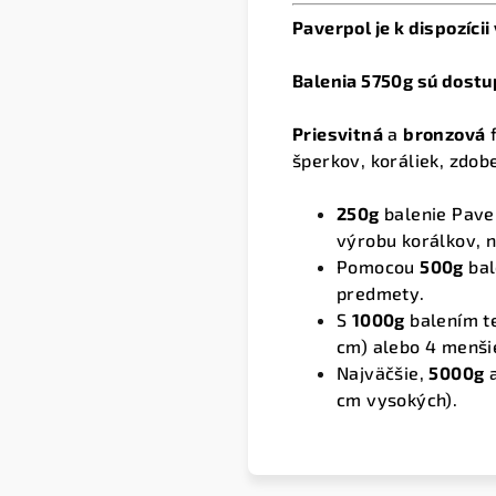
Paverpol je k dispozíci
Balenia 5750g sú dostu
Priesvitná
a
bronzová
f
šperkov, koráliek, zdobe
250g
balenie Pave
výrobu korálkov, 
Pomocou
500g
bal
predmety.
S
1000g
balením te
cm) alebo 4 menši
Najväčšie,
5000g
cm vysokých).