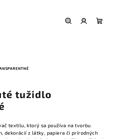
Hľadať
Prihlásenie
Nákupný
košík
RANSPARENTNÉ
té tužidlo
é
ač textilu, ktorý sa používa na tvorbu
 dekorácií z látky, papiera či prírodných