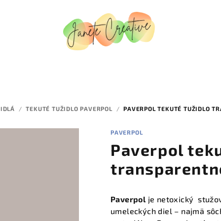
DIDLÁ
/
TEKUTÉ TUŽIDLO PAVERPOL
/
PAVERPOL TEKUTÉ TUŽIDLO T
PAVERPOL
Paverpol teku
transparentn
Paverpol
je netoxický stužov
umeleckých diel – najmä sôch,