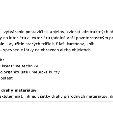
– vytváranie postavičiek, anjelov, zvierat, abstraktných o
 do interiéru aj exteriéru (odolné voči poveternostným 
ie
– využitie starých tričiek, fliaš, kartónov, kníh.
– spevnenie látky na obrazoch alebo objektoch.
k :
é kreatívne techniky
ebo organizujete umelecké kurzy
 oblasti
to druhy materiálov:
, sklolaminát, hlina, všetky druhy prírodných materiálov,