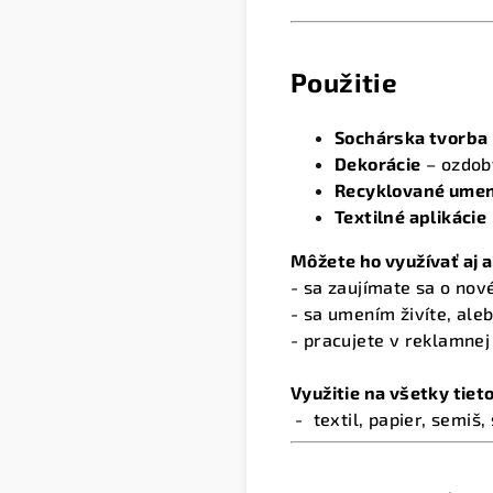
Použitie
Sochárska tvorba
Dekorácie
– ozdoby
Recyklované umen
Textilné aplikácie
Môžete ho využívať aj a
- sa zaujímate sa o nov
- sa umením živíte, al
- pracujete v reklamnej
Využitie na všetky tie
- textil, papier, semiš