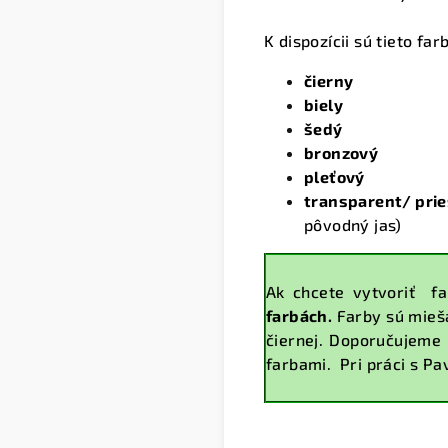
K dispozícii sú tieto far
čierny
biely
šedý
bronzový
pleťový
transparent/ pri
pôvodný jas)
Ak chcete vytvoriť f
farbách.
Farby sú mieša
čiernej. Doporučujeme 
farbami. Pri práci s Pa