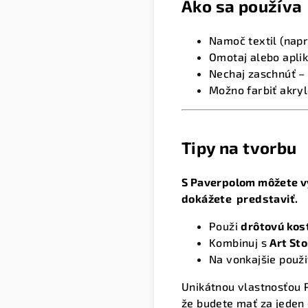
Ako sa používa
Namoč textil (napr
Omotaj alebo apliku
Nechaj zaschnúť – 
Možno farbiť akry
Tipy na tvorbu
S Paverpolom môžete vy
dokážete predstaviť.
Použi
drôtovú kos
Kombinuj s
Art St
Na vonkajšie použi
Unikátnou vlastnosťou P
že budete mať za jeden