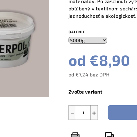
materiálov. Po zaschnutí vytv
obľúbený v textilnom sochárs
jednoduchosť a ekologickosť.
BALENIE
od
€8,90
od
€7,24
bez DPH
Jednotková
cena:
Zvoľte variant
−
+