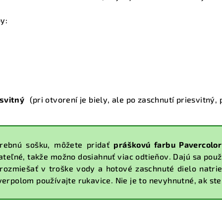
by:
esvitný
(pri otvorení je biely, ale po zaschnutí priesvitný
arebnú sošku, môžete pridať
práškovú farbu Pavercolor
teľné, takže možno dosiahnuť viac odtieňov. Dajú sa použi
rozmiešať v troške vody a hotové zaschnuté dielo natrie
verpolom používajte rukavice. Nie je to nevyhnutné, ak ste