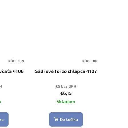
KÓD:
109
KÓD:
386
včaťa 4106
Sádrové torzo chlapca 4107
H
€5 bez DPH
€6,15
m
Skladom
ka
Do košíka