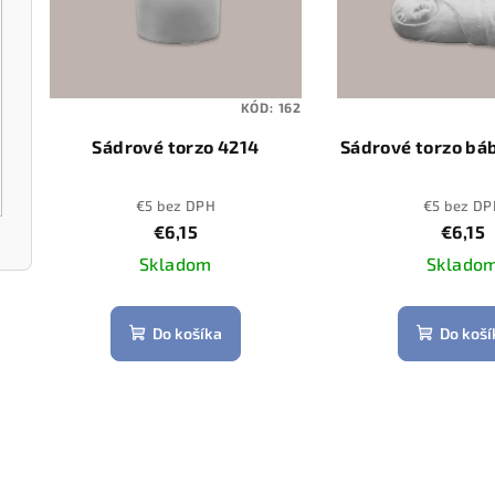
s
p
p
r
r
o
KÓD:
162
o
d
Sádrové torzo 4214
Sádrové torzo bá
d
u
€5 bez DPH
€5 bez DP
u
k
€6,15
€6,15
k
Skladom
Sklado
t
t
o
Do košíka
Do koší
o
v
v